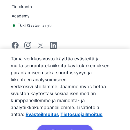
Tietokanta
Academy
Tuki
(
Saatavilla nyt
)
Tämä verkkosivusto käyttää evästeitä ja
©
2026
Pipedrive
muita seurantatekniikoita käyttökokemuksen
Pipedrive
Käyttöehdot
parantamiseen sekä suorituskyvyn ja
Pipedrive
Tietosuojailmoitus
liikenteen analysoimiseen
Sivukartta
verkkosivustollamme. Jaamme myös tietoa
Evästeilmoitus
sivuston käytöstäsi sosiaalisen median
Evästeasetukset
kumppaneillemme ja mainonta- ja
Pipedrive on verkkopohjainen myynti- ja CRM-
analytiikkakumppaneillemme. Lisätietoja
ohjelmisto.
antaa:
Evästeilmoitus
Tietosuojailmoitus