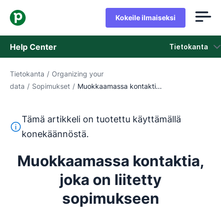
Kokeile ilmaiseksi
Help Center
Tietokanta
Tietokanta
/
Organizing your
Tietokanta
data
/
Sopimukset
/
Muokkaamassa kontakti...
Tila
Tämä artikkeli on tuotettu käyttämällä
Ota yhteyttä tukeen
Tämä teksti on käännetty englannista konekäännöstyökalul
konekäännöstä.
Muokkaamassa kontaktia,
joka on liitetty
sopimukseen