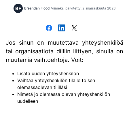
BF
Breandan Flood
Viimeksi päivitetty: 2. marraskuuta 2023
Jos sinun on muutettava yhteyshenkilöä
tai organisaatiota diiliin liittyen, sinulla on
muutamia vaihtoehtoja. Voit:
Lisätä uuden yhteyshenkilön
Vaihtaa yhteyshenkilön tilalle toisen
olemassaolevan tililläsi
Nimetä jo olemassa olevan yhteyshenkilön
uudelleen