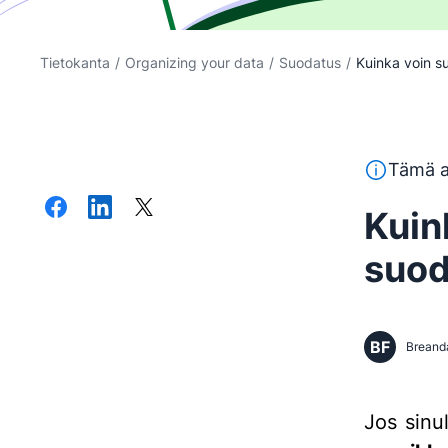
Tietokanta
/
Organizing your data
/
Suodatus
/
Kuinka voin su
Tämä teksti
Tämä a
Kuin
suod
BF
Breand
Jos sinul