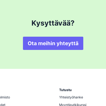
Kysyttävää?
Ota meihin yhteyttä
Tutustu
elmisto
Yhteistyöhanke
udet
Myyntiputkikurssi