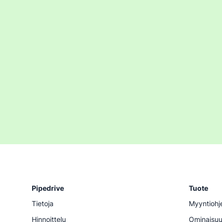
Pipedrive
Tuote
Tietoja
Myyntiohj
Hinnoittelu
Ominaisu