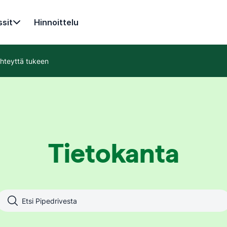
sit
Hinnoittelu
hteyttä tukeen
Tietokanta