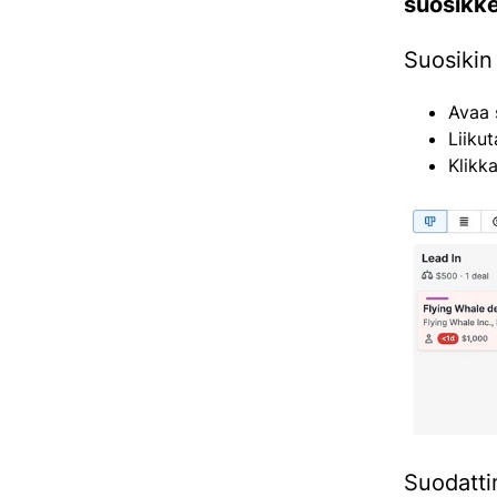
suosikke
Suosikin
Avaa 
Liiku
Klikk
Suodatti