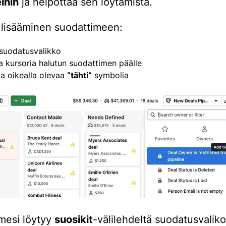
ihin
ja helpottaa sen löytämistä.
 lisääminen suodattimeen:
suodatusvalikko
ta kursoria halutun suodattimen päälle
aa oikealla olevaa
“tähti”
symbolia
mesi löytyy
suosikit
-välilehdeltä suodatusvaliko