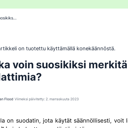
osikiks...
 on käännetty englannista konekäännöstyökalulla, eikä se ol
rtikkeli on tuotettu käyttämällä konekäännöstä.
ka voin suosikiksi merkitä
attimia?
an Flood
Viimeksi päivitetty: 2. marraskuuta 2023
la on suodatin, jota käytät säännöllisesti, voit 