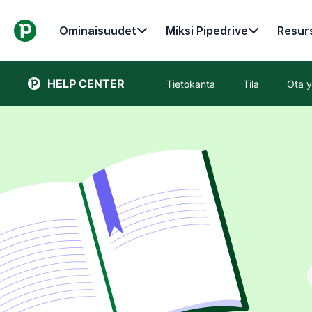
Ominaisuudet
Miksi Pipedrive
Resurs
HELP CENTER
Tietokanta
Tila
Ota y