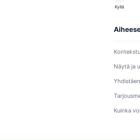
Kyllä
Aiheesee
Kontekst
Näytä ja 
Yhdistäen 
Tarjousme
Kuinka vo