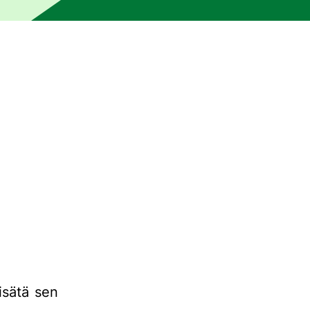
e ihmiseditorin oikolukema. Kone on saattanut tuottaa virhee
lisätä sen