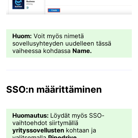
Huom:
Voit myös nimetä
sovellusyhteyden uudelleen tässä
vaiheessa kohdassa
Name.
SSO:n määrittäminen
Huomautus:
Löydät myös SSO-
vaihtoehdot siirtymällä
yrityssovellusten
kohtaan ja
valitsemalla
Pipedrive
.