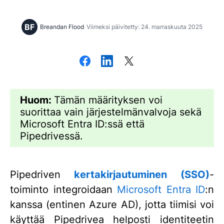
BF
Breandan Flood
Viimeksi päivitetty: 24. marraskuuta 2025
Huom:
Tämän määrityksen voi
suorittaa vain järjestelmänvalvoja sekä
Microsoft Entra ID:ssä että
Pipedrivessä.
Pipedriven
kertakirjautuminen (SSO)
-
toiminto integroidaan
Microsoft Entra ID
:n
kanssa (entinen Azure AD), jotta tiimisi voi
käyttää Pipedrivea helposti identiteetin