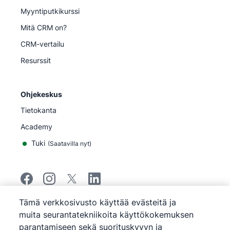
Myyntiputkikurssi
Mitä CRM on?
CRM-vertailu
Resurssit
Ohjekeskus
Tietokanta
Academy
Tuki
(
Saatavilla nyt
)
Tämä verkkosivusto käyttää evästeitä ja
©
2026
Pipedrive
muita seurantatekniikoita käyttökokemuksen
Pipedrive
Käyttöehdot
parantamiseen sekä suorituskyvyn ja
Pipedrive
Tietosuojailmoitus