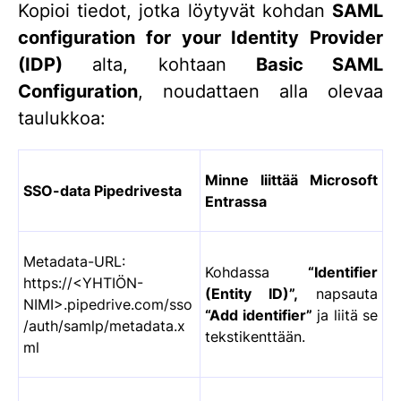
Kopioi tiedot, jotka löytyvät kohdan
SAML
configuration for your Identity Provider
(IDP)
alta, kohtaan
Basic SAML
Configuration
, noudattaen alla olevaa
taulukkoa:
Minne liittää Microsoft
SSO-data Pipedrivesta
Entrassa
Metadata-URL:
Kohdassa
“Identifier
https://<YHTIÖN-
(Entity ID)”,
napsauta
NIMI>.pipedrive.com/sso
“Add identifier”
ja liitä se
/auth/samlp/metadata.x
tekstikenttään.
ml