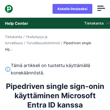
Kokeile ilmaiseksi
Help Center
Tietokanta
Tietokanta
/
Yksityisyys ja
Tietokanta
turvallisuus
/
Turvallisuustoiminnot
/
Pipedriven single
sig...
Tila
Ota yhteyttä tukeen
Tämä artikkeli on tuotettu käyttämällä
Tämä teksti on käännetty englannista konekäännöstyökalul
konekäännöstä.
Pipedriven single sign-onin
käyttäminen Microsoft
Entra ID kanssa