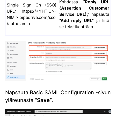
Kohdassa
“Reply URL
Single Sign On (SSO)
(Assertion Customer
URL: https://<YHTIÖN-
Service URL),”
napsauta
NIMI>.pipedrive.com/sso
“Add reply URL”
ja liitä
/auth/samlp
se tekstikenttään.
Napsauta Basic SAML Configuration -sivun
yläreunasta
“Save”
.