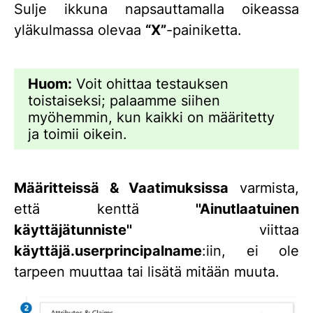
Sulje ikkuna napsauttamalla oikeassa
yläkulmassa olevaa
“X”
-painiketta.
Huom:
Voit ohittaa testauksen
toistaiseksi; palaamme siihen
myöhemmin, kun kaikki on määritetty
ja toimii oikein.
Määritteissä & Vaatimuksissa
varmista,
että kenttä
''Ainutlaatuinen
käyttäjätunniste''
viittaa
käyttäjä.userprincipalname
:iin, ei ole
tarpeen muuttaa tai lisätä mitään muuta.