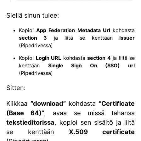
Siellä sinun tulee:
Kopioi
App Federation Metadata Url
kohdasta
section 3
ja liitä se kenttään
Issuer
(Pipedrivessa)
Kopioi
Login URL
kohdasta
section 4
ja liitä se
kenttään
Single Sign On (SSO) url
(Pipedrivessa)
Sitten:
Klikkaa
“download”
kohdasta
“Certificate
(Base 64)”
, avaa se missä tahansa
tekstieditorissa
, kopioi sen sisältö ja liitä
se kenttään
X.509 certificate