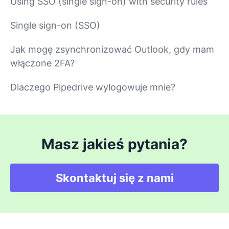
Using SSO (single sign-on) with security rules
Single sign-on (SSO)
Jak mogę zsynchronizować Outlook, gdy mam
włączone 2FA?
Dlaczego Pipedrive wylogowuje mnie?
Masz jakieś pytania?
Skontaktuj się z nami