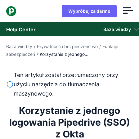
Wypróbuj za darmo
Help Center
Baza wiedzy
Baza wiedzy
/
Prywatność i bezpieczeństwo
/
Funkcje
Baza wiedzy
zabezpieczeń
/
Korzystanie z jednego...
Stan
Ten artykuł został przetłumaczony przy
Skontaktuj się z obsługą klienta
Ten tekst został przetłumaczony z języka angielskiego
użyciu narzędzia do tłumaczenia
maszynowego.
Korzystanie z jednego
logowania Pipedrive (SSO)
z Okta