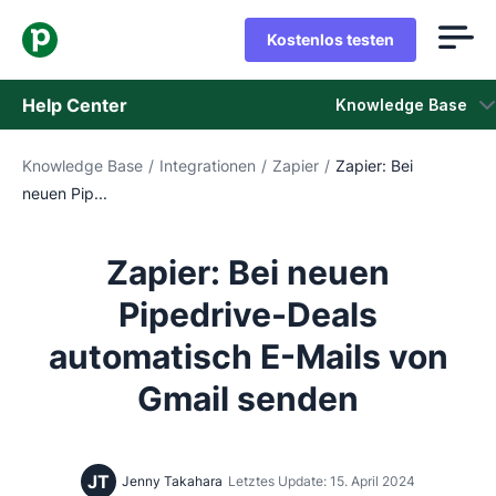
Kostenlos testen
Help Center
Knowledge Base
Knowledge Base
/
Integrationen
/
Zapier
/
Zapier: Bei
Knowledge Base
neuen Pip...
Status
Zapier: Bei neuen
Support kontaktieren
Pipedrive-Deals
automatisch E-Mails von
Gmail senden
JT
Jenny Takahara
Letztes Update: 15. April 2024