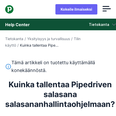
Kokeile ilmaiseksi
Help Center
Tietokanta
Tietokanta
/
Yksityisyys ja turvallisuus
/
Tilin
Tietokanta
käyttö
/
Kuinka tallentaa Pipe...
Tila
Tämä artikkeli on tuotettu käyttämällä
Ota yhteyttä tukeen
Tämä teksti on käännetty englannista konekäännöstyökalul
konekäännöstä.
Kuinka tallentaa Pipedriven
salasana
salasananhallintaohjelmaan?