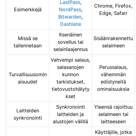
LastPass
,
Chrome, Firefox,
Esimerkkejä
NordPass
,
Edge, Safari
Bitwarden
,
Dashlane
Itsenäinen
Missä se
Sisäänrakennettu
sovellus tai
tallennetaan
selaimeen
selainlaajennus
Vahvempi salaus,
salasanojen
Perussalaus,
Turvallisuusomin
kunnon
vähemmän
aisuudet
tarkistukset,
edistyneitä
tietovuotohälyty
ominaisuuksia
kset
Synkronointi
Yleensä rajoittuu
Laitteiden
laitteiden ja
selaimeen tai
synkronointi
alustojen välillä
laitteeseen
Käyttäjille, jotka