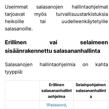
Useimmat salasanojen hallintaohjelmat
tarjoavat myös turvallisuustarkistuksia
heikoille tai uudelleenkäytetyille
salasanoille.
Erillinen vai selaimeen
sisäänrakennettu salasananhallinta
Salasanojen hallintaohjelmia on kahta
tyyppiä:
Erillinen
Selainpohjainen
salasananhallint
salasananhallint
aohjelma
a
1Password
,