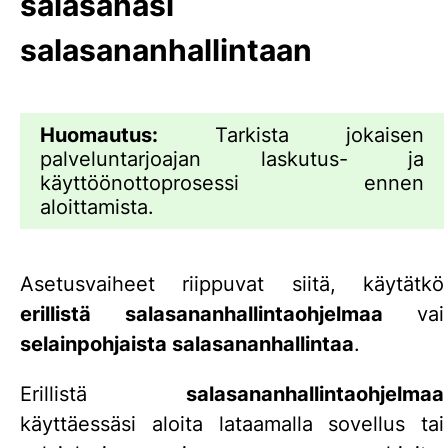
salasanasi
salasananhallintaan
Huomautus:
Tarkista jokaisen
palveluntarjoajan laskutus- ja
käyttöönottoprosessi ennen
aloittamista.
Asetusvaiheet riippuvat siitä, käytätkö
erillistä salasananhallintaohjelmaa
vai
selainpohjaista salasananhallintaa
.
Erillistä
salasananhallintaohjelmaa
käyttäessäsi aloita lataamalla sovellus tai