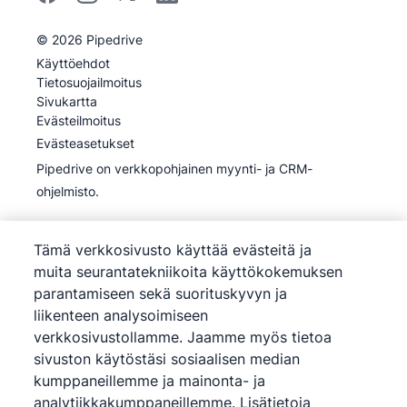
©
2026
Pipedrive
Pipedrive
Käyttöehdot
Pipedrive
Tietosuojailmoitus
Sivukartta
Evästeilmoitus
Evästeasetukset
Pipedrive on verkkopohjainen myynti- ja CRM-
ohjelmisto.
Tämä verkkosivusto käyttää evästeitä ja
muita seurantatekniikoita käyttökokemuksen
parantamiseen sekä suorituskyvyn ja
liikenteen analysoimiseen
verkkosivustollamme. Jaamme myös tietoa
sivuston käytöstäsi sosiaalisen median
kumppaneillemme ja mainonta- ja
analytiikkakumppaneillemme. Lisätietoja