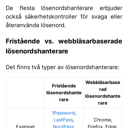
De flesta lösenordshanterare erbjuder
också säkerhetskontroller för svaga eller
återanvända lösenord.
Fristående vs. webbläsarbaserade
lösenordshanterare
Det finns två typer av lösenordshanterare:
Webbläsarbase
Fristående
rad
lösenordshante
lösenordshante
rare
rare
1Password
,
LastPass
,
Chrome,
Exempel
NordPass
,
Firefox, Edge,