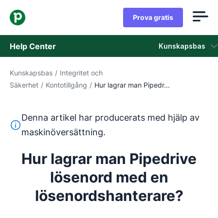
Prova gratis
Help Center
Kunskapsbas
Kunskapsbas
/
Integritet och
Kunskapsbas
Säkerhet
/
Kontotillgång
/
Hur lagrar man Pipedr...
Status
Denna artikel har producerats med hjälp av
Kontaka kundtjänst
Denna text har översatts från engelska med hjälp av ett 
maskinöversättning.
Hur lagrar man Pipedrive
lösenord med en
lösenordshanterare?