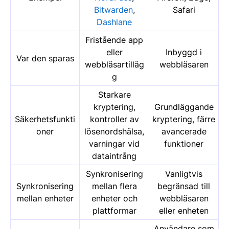
Bitwarden
,
Safari
Dashlane
Fristående app
eller
Inbyggd i
Var den sparas
webbläsartilläg
webbläsaren
g
Starkare
kryptering,
Grundläggande
Säkerhetsfunkti
kontroller av
kryptering, färre
oner
lösenordshälsa,
avancerade
varningar vid
funktioner
dataintrång
Synkronisering
Vanligtvis
Synkronisering
mellan flera
begränsad till
mellan enheter
enheter och
webbläsaren
plattformar
eller enheten
Användare som