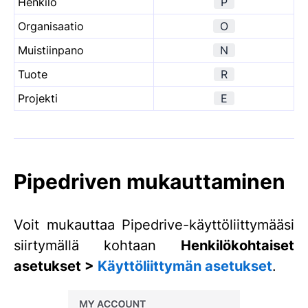
Henkilö
P
Organisaatio
O
Muistiinpano
N
Tuote
R
Projekti
E
Pipedriven mukauttaminen
Voit mukauttaa Pipedrive-käyttöliittymääsi
siirtymällä kohtaan
Henkilökohtaiset
asetukset >
Käyttöliittymän asetukset
.