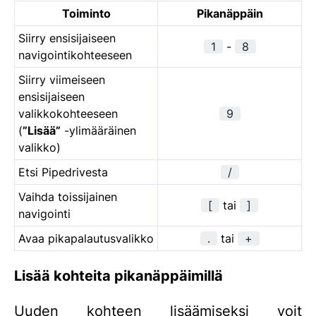
Toiminto
Pikanäppäin
Siirry ensisijaiseen
1
-
8
navigointikohteeseen
Siirry viimeiseen
ensisijaiseen
valikkokohteeseen
9
(
”Lisää”
-ylimääräinen
valikko)
Etsi Pipedrivesta
/
Vaihda toissijainen
[
tai
]
navigointi
Avaa pikapalautusvalikko
.
tai
+
Lisää kohteita pikanäppäimillä
Uuden kohteen lisäämiseksi voit