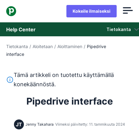
Kokeile ilmaiseksi
Help Center
Tietokanta
Tietokanta
/
Aloitetaan
/
Aloittaminen
/
Pipedrive
Tietokanta
interface
Tila
Tämä artikkeli on tuotettu käyttämällä
Ota yhteyttä tukeen
Tämä teksti on käännetty englannista konekäännöstyökalul
konekäännöstä.
Pipedrive interface
JT
Jenny Takahara
Viimeksi päivitetty: 11. tammikuuta 2024