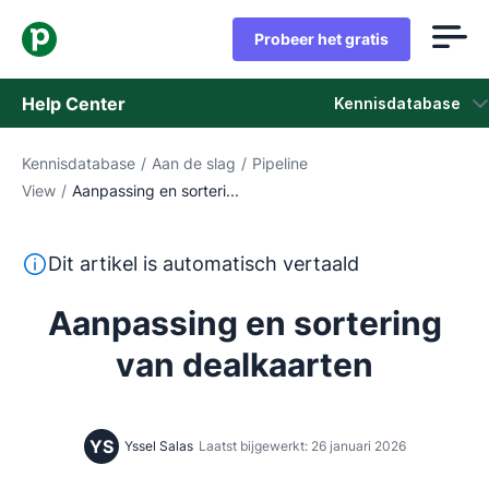
Probeer het gratis
Help Center
Kennisdatabase
Kennisdatabase
/
Aan de slag
/
Pipeline
Kennisdatabase
View
/
Aanpassing en sorteri...
Status
Deze tekst is automatisch vertaald uit het Engels, zon
Dit artikel is automatisch vertaald
Neem contact op met het ondersteuningsteam
Aanpassing en sortering
van dealkaarten
YS
Yssel Salas
Laatst bijgewerkt: 26 januari 2026