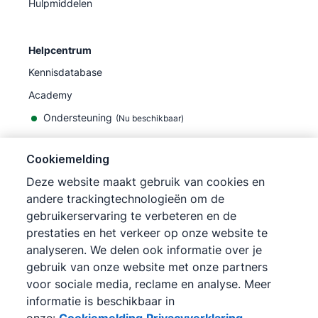
Hulpmiddelen
Helpcentrum
Kennisdatabase
Academy
Ondersteuning
(
Nu beschikbaar
)
Cookiemelding
Deze website maakt gebruik van cookies en
andere trackingtechnologieën om de
©
2026
Pipedrive
gebruikerservaring te verbeteren en de
Pipedrive
Gebruiksvoorwaarden
prestaties en het verkeer op onze website te
Pipedrive
Privacyverklaring
analyseren. We delen ook informatie over je
Siteoverzicht
gebruik van onze website met onze partners
Cookiemelding
voor sociale media, reclame en analyse. Meer
Cookievoorkeuren
informatie is beschikbaar in
Pipedrive is een online CRM voor sales.