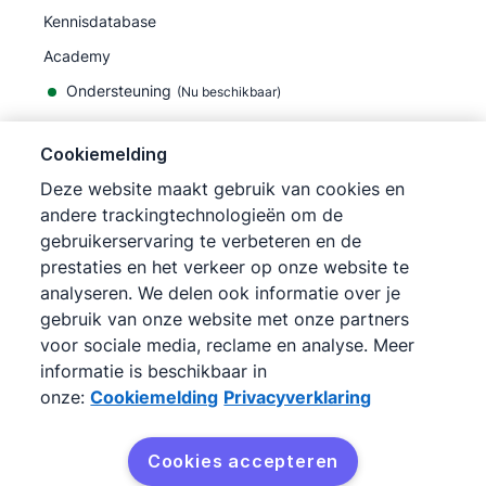
Kennisdatabase
Academy
Ondersteuning
(
Nu beschikbaar
)
Cookiemelding
Deze website maakt gebruik van cookies en
andere trackingtechnologieën om de
©
2026
Pipedrive
gebruikerservaring te verbeteren en de
Pipedrive
Gebruiksvoorwaarden
prestaties en het verkeer op onze website te
Pipedrive
Privacyverklaring
analyseren. We delen ook informatie over je
Siteoverzicht
gebruik van onze website met onze partners
Cookiemelding
voor sociale media, reclame en analyse. Meer
Cookievoorkeuren
informatie is beschikbaar in
Pipedrive is een online CRM voor sales.
onze:
Cookiemelding
Privacyverklaring
Cookies accepteren