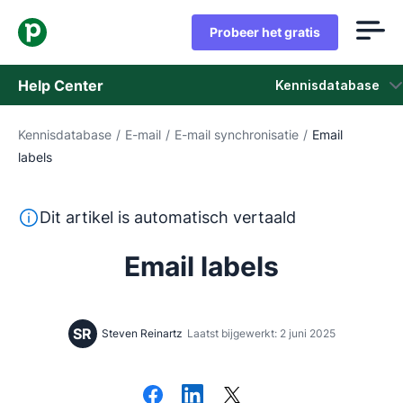
Probeer het gratis
Help Center
Kennisdatabase
Kennisdatabase
/
E-mail
/
E-mail synchronisatie
/
Email
Kennisdatabase
labels
Status
Deze tekst is automatisch vertaald uit het Engels, zon
Dit artikel is automatisch vertaald
Neem contact op met het ondersteuningsteam
Email labels
SR
Steven Reinartz
Laatst bijgewerkt: 2 juni 2025