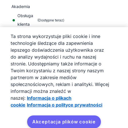
Akademia
Obsługa
(
Dostępne teraz
)
klienta
Ta strona wykorzystuje pliki cookie i inne
technologie śledzące dla zapewnienia
lepszego doświadczenia użytkownika oraz
do analizy wydajności i ruchu na naszej
©
2026
Pipedrive
stronie. Udostępniamy także informacje o
Pipedrive
Warunki korzystania z usługi
Twoim korzystaniu z naszej strony naszym
Pipedrive
Informacja o polityce prywatności
partnerom w zakresie mediów
Mapa strony
społecznościowych, reklam i analityki. Więcej
Informacja o plikach cookie
informacji można znaleźć w
Preferencje plików cookie
naszej:
Informacja o plikach
Pipedrive to internetowy CRM sprzedaży.
cookie
Informacja o polityce prywatności
Akceptacja plików cookie