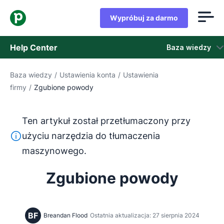
Wypróbuj za darmo
Help Center
Baza wiedzy
Baza wiedzy
/
Ustawienia konta
/
Ustawienia
Baza wiedzy
firmy
/
Zgubione powody
Stan
Ten artykuł został przetłumaczony przy
Skontaktuj się z obsługą klienta
Ten tekst został przetłumaczony z języka angielskiego
użyciu narzędzia do tłumaczenia
maszynowego.
Zgubione powody
BF
Breandan Flood
Ostatnia aktualizacja: 27 sierpnia 2024