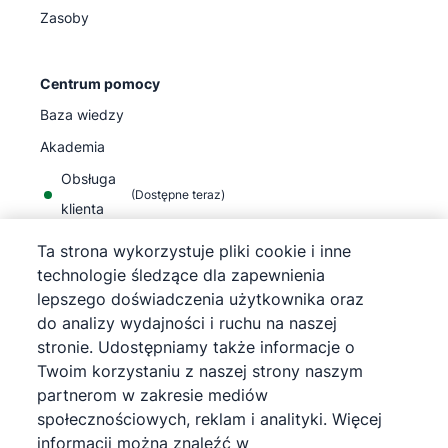
Zasoby
Centrum pomocy
Baza wiedzy
Akademia
Obsługa
(
Dostępne teraz
)
klienta
Ta strona wykorzystuje pliki cookie i inne
technologie śledzące dla zapewnienia
lepszego doświadczenia użytkownika oraz
do analizy wydajności i ruchu na naszej
©
2026
Pipedrive
stronie. Udostępniamy także informacje o
Pipedrive
Warunki korzystania z usługi
Twoim korzystaniu z naszej strony naszym
Pipedrive
Informacja o polityce prywatności
partnerom w zakresie mediów
Mapa strony
społecznościowych, reklam i analityki. Więcej
Informacja o plikach cookie
informacji można znaleźć w
Preferencje plików cookie