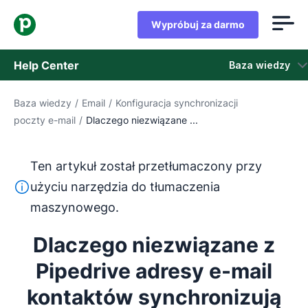
Wypróbuj za darmo
Help Center
Baza wiedzy
Baza wiedzy
/
Email
/
Konfiguracja synchronizacji
Baza wiedzy
poczty e-mail
/
Dlaczego niezwiązane ...
Stan
Ten artykuł został przetłumaczony przy
Skontaktuj się z obsługą klienta
Ten tekst został przetłumaczony z języka angielskiego
użyciu narzędzia do tłumaczenia
maszynowego.
Dlaczego niezwiązane z
Pipedrive adresy e-mail
kontaktów synchronizują