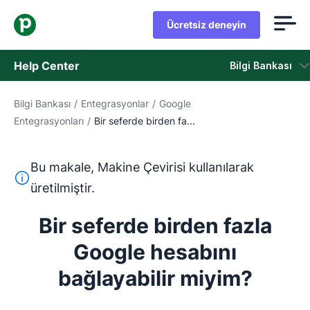
Ücretsiz deneyin
Help Center
Bilgi Bankası
Bilgi Bankası
/
Entegrasyonlar
/
Google
Bilgi Bankası
Entegrasyonları
/
Bir seferde birden fa...
Durum
Bu makale, Makine Çevirisi kullanılarak
Destek Birimiyle İletişime Geçin
Bu metin, İngilizceden Makine Çevirisi aracı kullanılarak ç
üretilmiştir.
Bir seferde birden fazla
Google hesabını
bağlayabilir miyim?