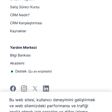
Satış Süreci Kursu
CRM Nedir?
CRM Karşılaştırması
Kaynaklar
Yardım Merkezi
Bilgi Bankası
Akademi
Destek
(
Şu an erişilebilir
)
Bu web sitesi, kullanıcı deneyimini geliştirmek
©
2026
Pipedrive
ve web sitemizdeki performansı ve trafiği
Pipedrive
Hizmet Koşulları
analiz etmek için çerezler ve diğer izleme