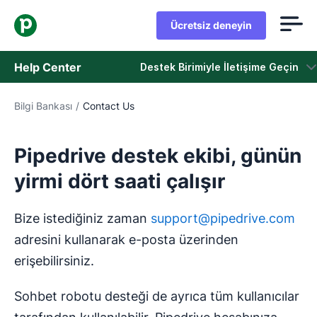
Ücretsiz deneyin
Help Center
Destek Birimiyle İletişime Geçin
Bilgi Bankası
/
Contact Us
Bilgi Bankası
Durum
Pipedrive destek ekibi, günün
yirmi dört saati çalışır
Destek Birimiyle İletişime Geçin
Bize istediğiniz zaman
support@pipedrive.com
adresini kullanarak e-posta üzerinden
erişebilirsiniz.
Sohbet robotu desteği de ayrıca tüm kullanıcılar