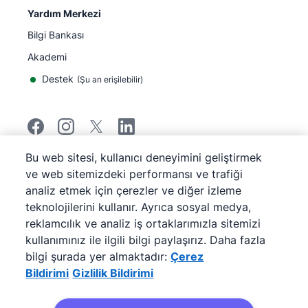
Yardım Merkezi
Bilgi Bankası
Akademi
Destek
(
Şu an erişilebilir
)
Bu web sitesi, kullanıcı deneyimini geliştirmek
©
2026
Pipedrive
ve web sitemizdeki performansı ve trafiği
Pipedrive
Hizmet Koşulları
analiz etmek için çerezler ve diğer izleme
Pipedrive
Gizlilik Bildirimi
teknolojilerini kullanır. Ayrıca sosyal medya,
Site haritası
reklamcılık ve analiz iş ortaklarımızla sitemizi
Çerez Bildirimi
kullanımınız ile ilgili bilgi paylaşırız. Daha fazla
Çerez Tercihleri
bilgi şurada yer almaktadır:
Çerez
Pipedrive Web Tabanlı Bir Satış CRM'idir.
Bildirimi
Gizlilik Bildirimi