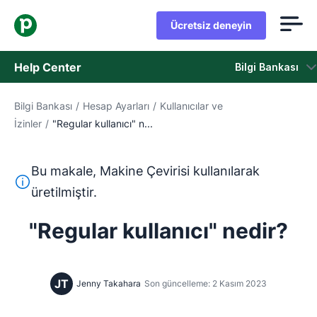
Ücretsiz deneyin
Help Center
Bilgi Bankası
Bilgi Bankası
/
Hesap Ayarları
/
Kullanıcılar ve
Bilgi Bankası
İzinler
/
"Regular kullanıcı" n...
Durum
Bu makale, Makine Çevirisi kullanılarak
Destek Birimiyle İletişime Geçin
Bu metin, İngilizceden Makine Çevirisi aracı kullanılarak ç
üretilmiştir.
"Regular kullanıcı" nedir?
JT
Jenny Takahara
Son güncelleme: 2 Kasım 2023