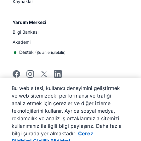
Kaynaklar
Yardım Merkezi
Bilgi Bankası
Akademi
Destek
(
Şu an erişilebilir
)
Bu web sitesi, kullanıcı deneyimini geliştirmek
©
2026
Pipedrive
ve web sitemizdeki performansı ve trafiği
Pipedrive
Hizmet Koşulları
analiz etmek için çerezler ve diğer izleme
Pipedrive
Gizlilik Bildirimi
teknolojilerini kullanır. Ayrıca sosyal medya,
Site haritası
reklamcılık ve analiz iş ortaklarımızla sitemizi
Çerez Bildirimi
kullanımınız ile ilgili bilgi paylaşırız. Daha fazla
Çerez Tercihleri
bilgi şurada yer almaktadır:
Çerez
Pipedrive Web Tabanlı Bir Satış CRM'idir.