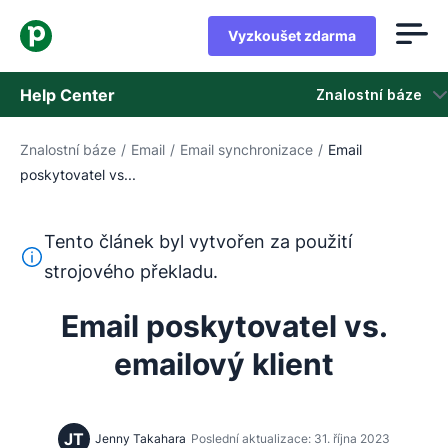
Vyzkoušet zdarma
Help Center
Znalostní báze
Znalostní báze
/
Email
/
Email synchronizace
/
Email
Znalostní báze
poskytovatel vs...
Stav
Tento článek byl vytvořen za použití
Kontaktovat podporu
Tento text byl přeložen z angličtiny pomocí nástroje pro
strojového překladu.
Email poskytovatel vs.
emailový klient
JT
Jenny Takahara
Poslední aktualizace: 31. října 2023