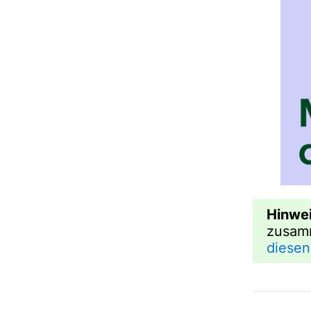
Hinwei
zusamm
diesen 