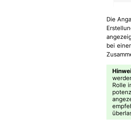
Die Anga
Erstell
angezeig
bei eine
Zusammen
Hinwei
werden
Rolle 
potenz
angeze
empfeh
überla