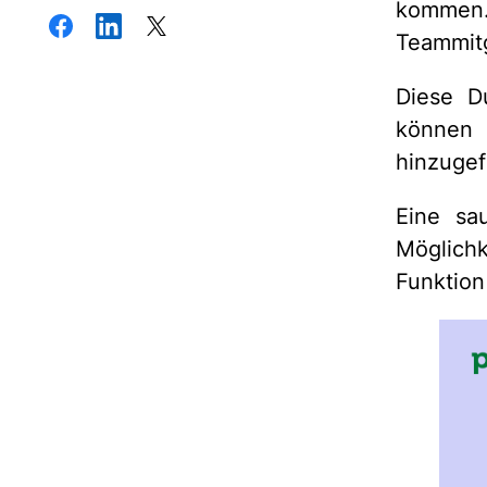
kommen. 
Teammitg
Diese D
können e
hinzugef
Eine sa
Möglichk
Funktio