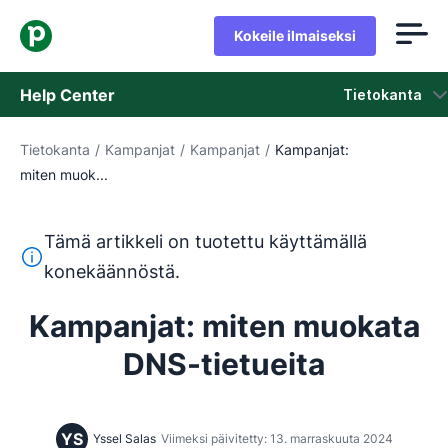
Kokeile ilmaiseksi
Help Center
Tietokanta
Tietokanta
/
Kampanjat
/
Kampanjat
/
Kampanjat:
Tietokanta
miten muok...
Tila
Tämä artikkeli on tuotettu käyttämällä
Ota yhteyttä tukeen
Tämä teksti on käännetty englannista konekäännöstyökalul
konekäännöstä.
Kampanjat: miten muokata
DNS-tietueita
YS
Yssel Salas
Viimeksi päivitetty: 13. marraskuuta 2024