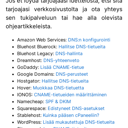
Jos et löydä tarjoajaasi luettelosta, etsi sitä
tarjoajasi verkkosivustolta ja ota yhteys
sen tukipalveluun tai hae alla olevista
ohjeartikkeleista.
Amazon Web Services:
DNS:n konfigurointi
Bluehost Bluerock:
Hallitse DNS-tietueita
Bluehost Legacy:
DNS-hallinta
Dreamhost:
DNS-yhteenveto
GoDaddy:
Lisää CNAME-tietue
Google Domains:
DNS-perusteet
Hostgator:
Hallitse DNS-tietueita
Hover:
Muokkaa DNS-tietuetta
IONOS:
CNAME-tietueiden määrittäminen
Namecheap:
SPF & DKIM
Squarespace:
Edistyneet DNS-asetukset
Stablehost:
Kuinka pääsen cPaneeliin?
WordPress:
Lisää mukautettuja DNS-tietueita