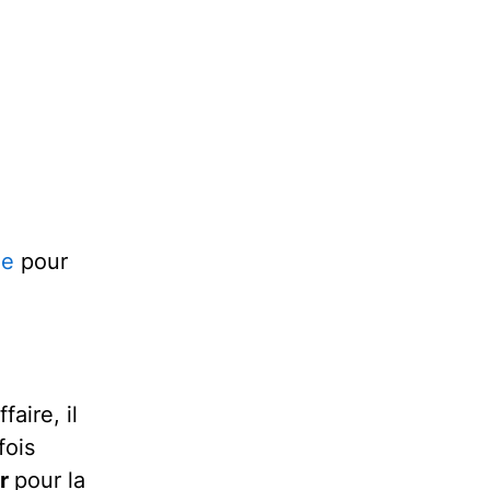
ée
pour
aire, il
fois
er
pour la