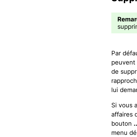
Remar
suppri
Par défau
peuvent 
de suppr
rapproch
lui dema
Si vous 
affaires 
bouton
.
menu dér