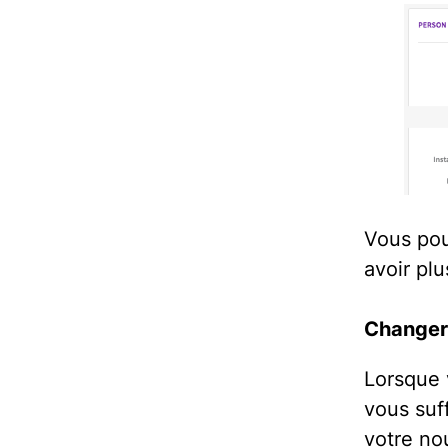
Vous pou
avoir plu
Changer l
Lorsque v
vous suff
votre no