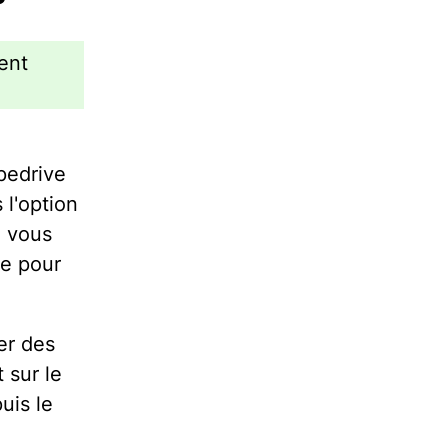
ent
ipedrive
 l'option
 vous
te pour
er des
 sur le
uis le