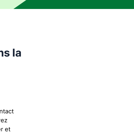
ns la
ntact
vez
r et