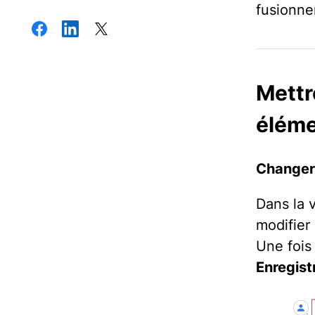
fusionne
Mettr
élém
Changer 
Dans la 
modifier
Une fois
Enregist