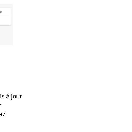
s à jour
n
ez