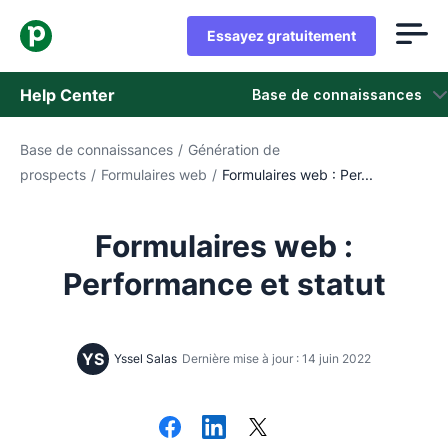
Essayez gratuitement
Help Center
Base de connaissances
Base de connaissances
/
Génération de
Base de connaissances
prospects
/
Formulaires web
/
Formulaires web : Per...
Statut
Formulaires web :
Contacter l'assistance
Performance et statut
YS
Yssel Salas
Dernière mise à jour : 14 juin 2022