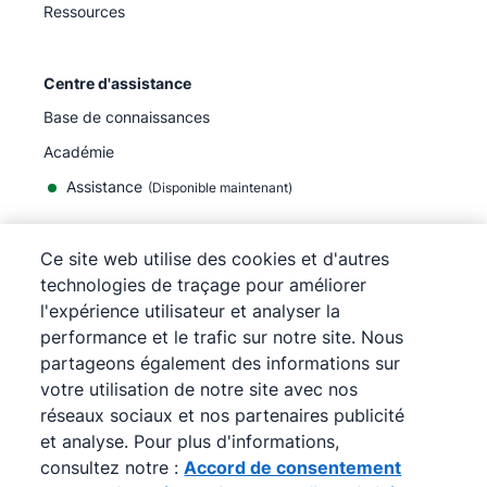
Ressources
Centre d'assistance
Base de connaissances
Académie
Assistance
(
Disponible maintenant
)
Ce site web utilise des cookies et d'autres
technologies de traçage pour améliorer
l'expérience utilisateur et analyser la
©
2026
Pipedrive
performance et le trafic sur notre site. Nous
Pipedrive
Conditions d'utilisation
partageons également des informations sur
Pipedrive
Politique de confidentialité
votre utilisation de notre site avec nos
Plan du site
réseaux sociaux et nos partenaires publicité
Accord de consentement aux cookies
et analyse. Pour plus d'informations,
Préférences de cookies
consultez notre :
Accord de consentement
Pipedrive est un CRM en ligne pour la vente.