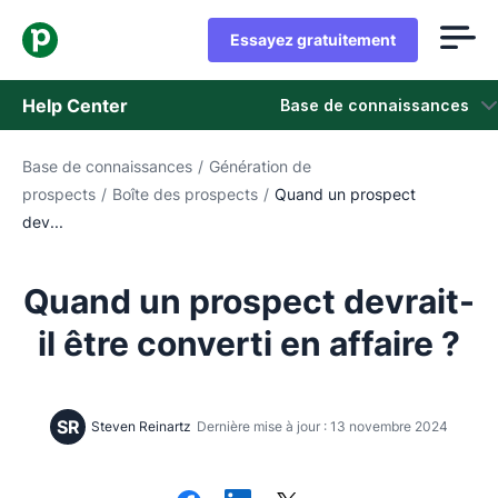
Essayez gratuitement
Help Center
Base de connaissances
Base de connaissances
/
Génération de
Base de connaissances
prospects
/
Boîte des prospects
/
Quand un prospect
dev...
Statut
Contacter l'assistance
Quand un prospect devrait-
il être converti en affaire ?
SR
Steven Reinartz
Dernière mise à jour : 13 novembre 2024