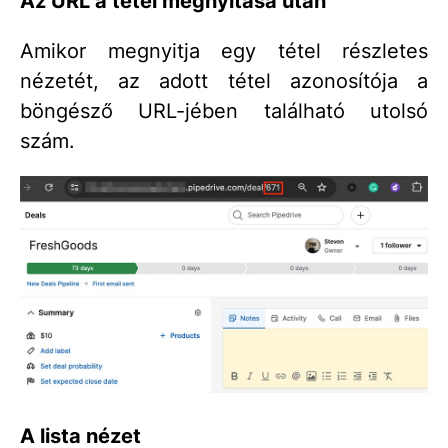
Az URL a tétel megnyitása után
Amikor megnyitja egy tétel részletes
nézetét, az adott tétel azonosítója a
böngésző URL-jében található utolsó
szám.
A lista nézet