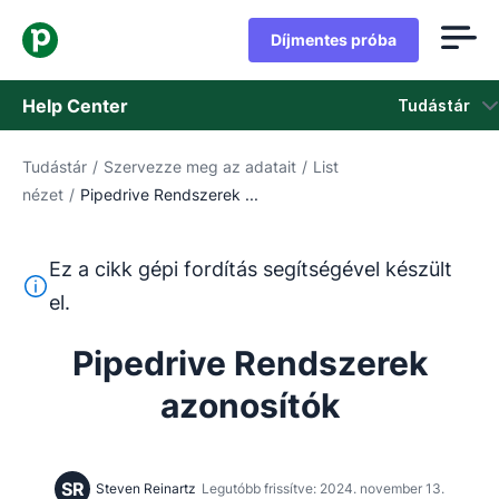
Díjmentes próba
Help Center
Tudástár
Tudástár
/
Szervezze meg az adatait
/
List
Tudástár
nézet
/
Pipedrive Rendszerek ...
Állapot
Ez a cikk gépi fordítás segítségével készült
Vegye fel a kapcsolatot az ügyfélszolgálattal
Ez a szöveg gépi fordítóeszközzel lett lefordítva angolr
el.
Pipedrive Rendszerek
azonosítók
SR
Steven Reinartz
Legutóbb frissítve: 2024. november 13.