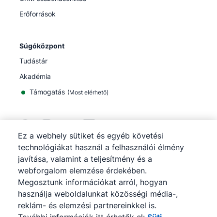
Erőforrások
Súgóközpont
Tudástár
Akadémia
Támogatás
(
Most elérhető
)
Ez a webhely sütiket és egyéb követési
technológiákat használ a felhasználói élmény
©
2026
Pipedrive
javítása, valamint a teljesítmény és a
Pipedrive
Szolgáltatási feltételek
webforgalom elemzése érdekében.
Pipedrive
Adatvédelmi tájékoztató
Megosztunk információkat arról, hogyan
Webhelytérkép
használja weboldalunkat közösségi média-,
Sütiértesítés
reklám- és elemzési partnereinkkel is.
Cookie-beállítások