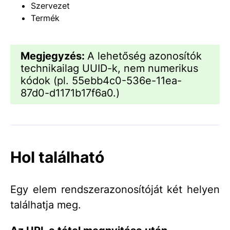
Szervezet
Termék
Megjegyzés:
A lehetőség azonosítók
technikailag UUID-k, nem numerikus
kódok (pl. 55ebb4c0-536e-11ea-
87d0-d1171b17f6a0.)
Hol található
Egy elem rendszerazonosítóját két helyen
találhatja meg.