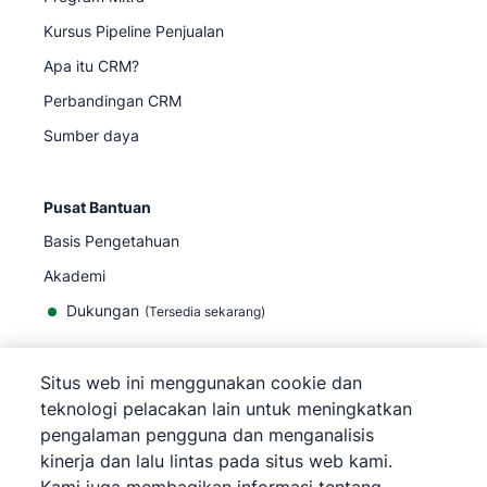
Kursus Pipeline Penjualan
Apa itu CRM?
Perbandingan CRM
Sumber daya
Pusat Bantuan
Basis Pengetahuan
Akademi
Dukungan
(
Tersedia sekarang
)
Situs web ini menggunakan cookie dan
teknologi pelacakan lain untuk meningkatkan
pengalaman pengguna dan menganalisis
©
2026
Pipedrive
kinerja dan lalu lintas pada situs web kami.
Pipedrive
Persyaratan Layanan