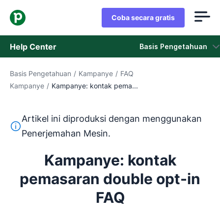
Coba secara gratis
Help Center
Basis Pengetahuan
Basis Pengetahuan
/
Kampanye
/
FAQ
Basis Pengetahuan
Kampanye
/
Kampanye: kontak pema...
Status
Artikel ini diproduksi dengan menggunakan
Hubungi Staf Dukungan
Teks ini diterjemahkan dari bahasa Inggris dengan mengg
Penerjemahan Mesin.
Kampanye: kontak
pemasaran double opt-in
FAQ