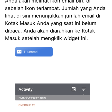
Anda akan melihat ikon email biru di
sebelah ikon terlambat. Jumlah yang Anda
lihat di sini menunjukkan jumlah email di
Kotak Masuk Anda yang saat ini belum
dibaca. Anda akan diarahkan ke Kotak
Masuk setelah mengklik widget ini.