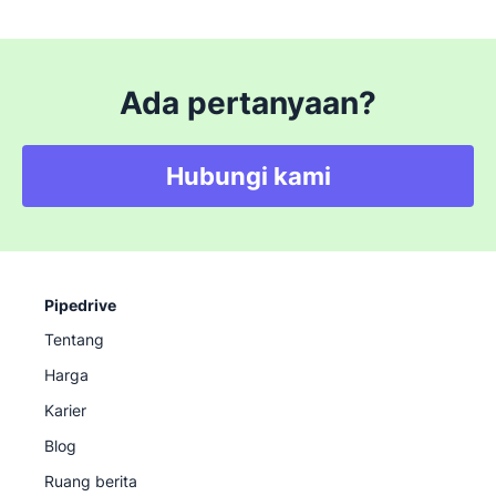
Ada pertanyaan?
Hubungi kami
Pipedrive
Tentang
Harga
Karier
Blog
Ruang berita