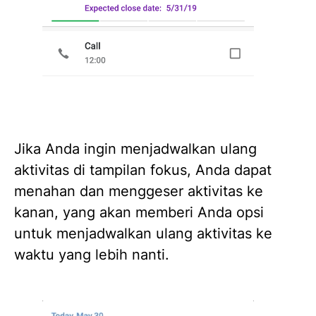
Jika Anda ingin menjadwalkan ulang
aktivitas di tampilan fokus, Anda dapat
menahan dan menggeser aktivitas ke
kanan, yang akan memberi Anda opsi
untuk menjadwalkan ulang aktivitas ke
waktu yang lebih nanti.