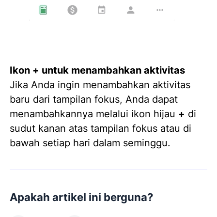
Ikon + untuk menambahkan aktivitas
Jika Anda ingin menambahkan aktivitas
baru dari tampilan fokus, Anda dapat
menambahkannya melalui ikon hijau
+
di
sudut kanan atas tampilan fokus atau di
bawah setiap hari dalam seminggu.
Apakah artikel ini berguna?