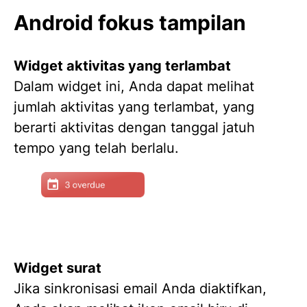
Android fokus tampilan
Widget aktivitas yang terlambat
Dalam widget ini, Anda dapat melihat
jumlah aktivitas yang terlambat, yang
berarti aktivitas dengan tanggal jatuh
tempo yang telah berlalu.
Widget surat
Jika sinkronisasi email Anda diaktifkan,