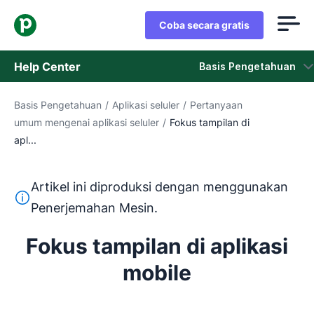
Coba secara gratis
Help Center
Basis Pengetahuan
Basis Pengetahuan
/
Aplikasi seluler
/
Pertanyaan
Basis Pengetahuan
umum mengenai aplikasi seluler
/
Fokus tampilan di
apl...
Status
Hubungi Staf Dukungan
Artikel ini diproduksi dengan menggunakan
Teks ini diterjemahkan dari bahasa Inggris dengan mengg
Penerjemahan Mesin.
Fokus tampilan di aplikasi
mobile