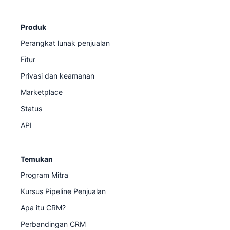
Produk
Perangkat lunak penjualan
Fitur
Privasi dan keamanan
Marketplace
Status
API
Temukan
Program Mitra
Kursus Pipeline Penjualan
Apa itu CRM?
Perbandingan CRM