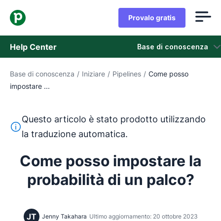
Provalo gratis
Help Center
Base di conoscenza
Base di conoscenza
/
Iniziare
/
Pipelines
/
Come posso
Base di conoscenza
impostare ...
Stato
Questo articolo è stato prodotto utilizzando
Contatta l'assistenza
Questo testo è stato tradotto dall'inglese utilizzando u
la traduzione automatica.
Come posso impostare la
probabilità di un palco?
JT
Jenny Takahara
Ultimo aggiornamento: 20 ottobre 2023