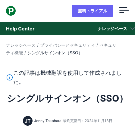
無料トライアル
Help Center
ナレッジベース
ナレッジベース
/
プライバシーとセキュリティ
/
セキュリ
ナレッジベース
ティ機能
/
シングルサインオン（SSO）
ステータス
この記事は機械翻訳を使用して作成されまし
サポートに問い合わせる
このテキストは機械翻訳ツールを使用して英語から翻訳さ
た。
シングルサインオン（SSO）
JT
Jenny Takahara
最終更新日：2024年11月13日