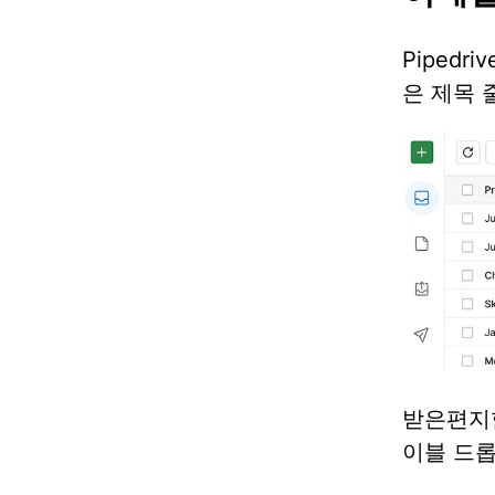
Piped
은 제목 
받은편지
이블 드롭