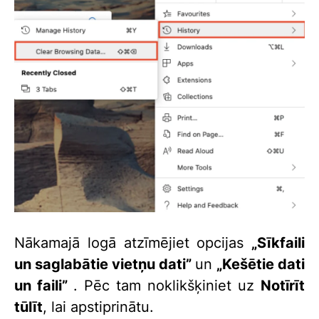
Nākamajā logā atzīmējiet opcijas
„Sīkfaili
un saglabātie vietņu dati”
un
„Kešētie dati
un faili”
. Pēc tam noklikšķiniet uz
Notīrīt
tūlīt
, lai apstiprinātu.