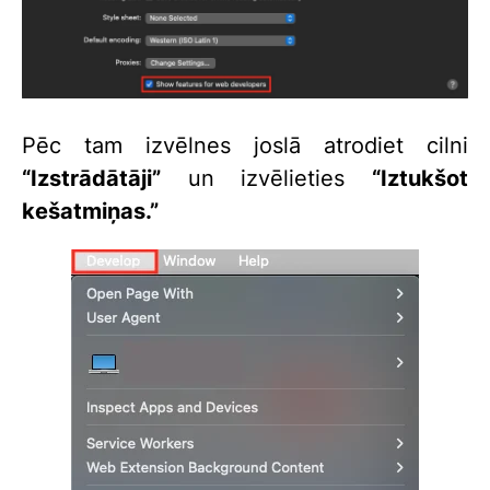
Pēc tam izvēlnes joslā atrodiet cilni
“Izstrādātāji”
un izvēlieties
“Iztukšot
kešatmiņas.”