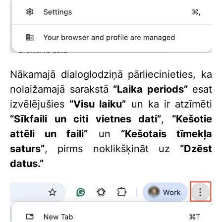
Nākamajā dialoglodziņā pārliecinieties, ka
nolaižamajā sarakstā
“Laika periods”
esat
izvēlējušies
“Visu laiku”
un ka ir atzīmēti
“Sīkfaili un citi vietnes dati”
,
“Kešotie
attēli un faili”
un
“Kešotais tīmekļa
saturs”
, pirms noklikšķināt uz
“Dzēst
datus.”