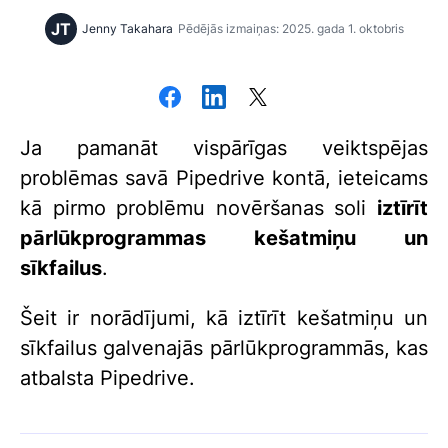
JT
Jenny Takahara
Pēdējās izmaiņas: 2025. gada 1. oktobris
Ja pamanāt vispārīgas veiktspējas
problēmas savā Pipedrive kontā, ieteicams
kā pirmo problēmu novēršanas soli
iztīrīt
pārlūkprogrammas kešatmiņu un
sīkfailus
.
Šeit ir norādījumi, kā iztīrīt kešatmiņu un
sīkfailus galvenajās pārlūkprogrammās, kas
atbalsta Pipedrive.