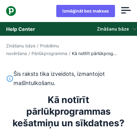
Izmēģināt bez maksas
Help Center
Zināšanu bāze
Zināšanu bāze
/
Problēmu
Zināšanu bāze
novēršana
/
Pārlūkprogramma
/
Kā notīrīt pārlūkprog...
Statuss
Šis raksts tika izveidots, izmantojot
Sazināties ar atbalsta dienestu
Šis teksts ir tulkots no angļu valodas, izmantojot mašīntu
mašīntulkošanu.
Kā notīrīt
pārlūkprogrammas
kešatmiņu un sīkdatnes?