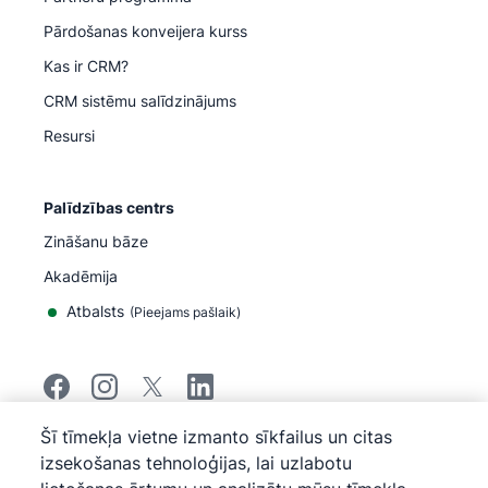
Pārdošanas konveijera kurss
Kas ir CRM?
CRM sistēmu salīdzinājums
Resursi
Palīdzības centrs
Zināšanu bāze
Akadēmija
Atbalsts
(
Pieejams pašlaik
)
Šī tīmekļa vietne izmanto sīkfailus un citas
©
2026
Pipedrive
izsekošanas tehnoloģijas, lai uzlabotu
Pipedrive
Pakalpojumu sniegšanas noteikumi