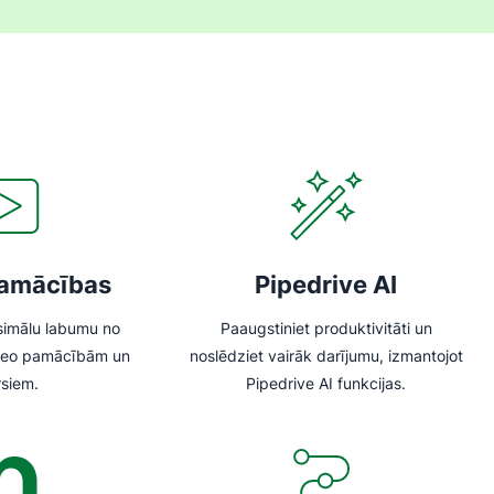
pamācības
Pipedrive AI
simālu labumu no
Paaugstiniet produktivitāti un
ideo pamācībām un
noslēdziet vairāk darījumu, izmantojot
rsiem.
Pipedrive AI funkcijas.