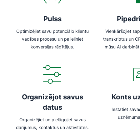
Pulss
Pipedr
Optimizējiet savu potenciālo klientu
Vienkāršojiet sa
vadības procesu un palieliniet
transkriptus un C
konversijas rādītājus.
mūsu AI darbināt
Organizējot savus
Konts u
datus
Iestatiet sav
uzņēmuma 
Organizējiet un pielāgojiet savus
darījumus, kontaktus un aktivitātes.