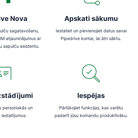
ive Nova
Apskati sākumu
pulču sagatavošanu,
Iestatiet un pievienojiet datus savai
RM atjauninājumus ar
Pipedrive kontai, lai ātri sāktu.
u sapulču asistentu.
zstādījumi
Iespējas
as personiskās un
Pārlūkojiet funkcijas, kas varētu
iestatījumus.
padarīt jūsu komandu produktīvāku.