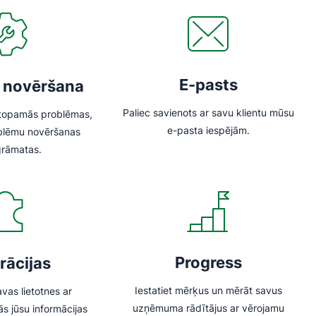
E-pasts
 novēršana
Paliec savienots ar savu klientu mūsu
astopamās problēmas,
e-pasta iespējām.
oblēmu novēršanas
grāmatas.
Progress
rācijas
Iestatiet mērķus un mērāt savus
avas lietotnes ar
uzņēmuma rādītājus ar vērojamu
sās jūsu informācijas