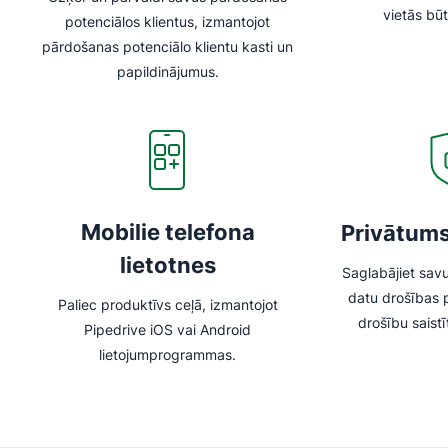
vietās bū
potenciālos klientus, izmantojot
pārdošanas potenciālo klientu kasti un
papildinājumus.
Mobilie telefona
Privātums
lietotnes
Saglabājiet sav
datu drošības
Paliec produktīvs ceļā, izmantojot
drošību saist
Pipedrive iOS vai Android
lietojumprogrammas.