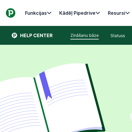
Funkcijas
Kādēļ Pipedrive
Resursi
HELP CENTER
Zināšanu bāze
Statuss