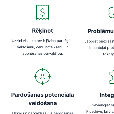
Rēķinot
Problēmu
Uzzini visu, ko tev ir jāzina par rēķinu
Labojiet bieži s
veidošanu, cenu noteikšanu un
izmantojot pr
abonēšanas pārvaldību.
rokas
Pārdošanas potenciāla
Integ
veidošana
Savienojiet s
Pipedrive, lai vi
Uzķer un pārvaldi savus pārdošanas