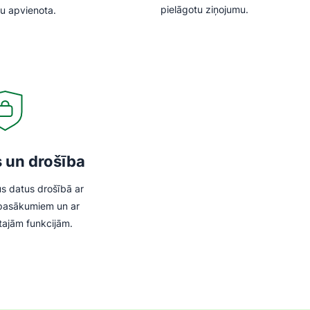
pielāgotu ziņojumu.
tu apvienota.
 un drošība
us datus drošībā ar
 pasākumiem un ar
ītajām funkcijām.