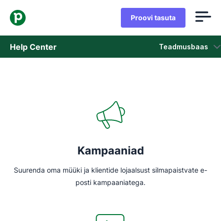
Proovi tasuta
Help Center
Teadmusbaas
Teadmusbaas
Olek
Võta ühendust klienditoega
Kampaaniad
Suurenda oma müüki ja klientide lojaalsust silmapaistvate e-
posti kampaaniatega.