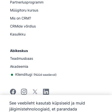
Partnerlusprogramm
Müügitoru kursus
Mis on CRM?
CRMide võrdlus
Kasulikku
Abikeskus
Teadmusbaas
Akadeemia
Klienditugi
(
Nüüd saadaval
)
See veebileht kasutab küpsiseid ja muid
©
2026
Pipedrive
jälgimistehnoloogiaid, et parandada
Pipedrive
Teenuse tingimused