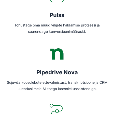
Pulss
Tõhustage oma müügivihjete haldamise protsessi ja
suurendage konversioonimäärasid.
Pipedrive Nova
Sujuvda koosolekute ettevalmistust, transkriptsioone ja CRM
uuendusi meie AI-toega koosolekuassistendiga.