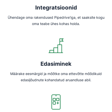
Integratsioonid
Ühendage oma rakendused Pipedrive'iga, et saaksite kogu
oma teabe ühes kohas hoida.
Edasiminek
Määrake eesmärgid ja mõõtke oma ettevõtte mõõdikuid
edasijõudnute kohandatud aruandluse abil.