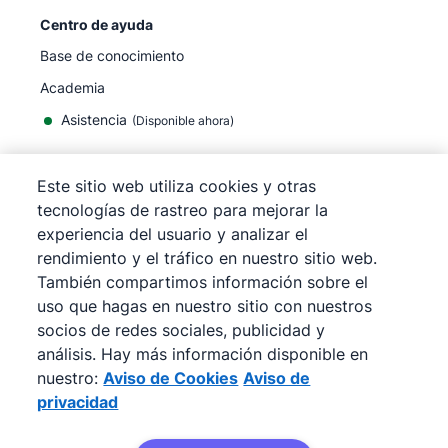
Centro de ayuda
Base de conocimiento
Academia
Asistencia
(
Disponible ahora
)
Este sitio web utiliza cookies y otras
tecnologías de rastreo para mejorar la
experiencia del usuario y analizar el
©
2026
Pipedrive
rendimiento y el tráfico en nuestro sitio web.
Pipedrive
Términos de servicio
También compartimos información sobre el
Pipedrive
Aviso de privacidad
uso que hagas en nuestro sitio con nuestros
Mapa del sitio
socios de redes sociales, publicidad y
Aviso de Cookies
análisis. Hay más información disponible en
Preferencias de cookies
nuestro:
Aviso de Cookies
Aviso de
Pipedrive es un CRM de ventas basado en la web.
privacidad