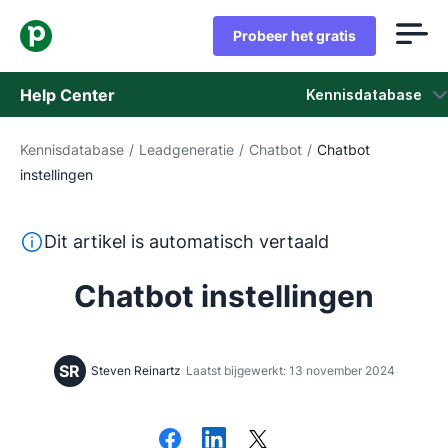
Probeer het gratis
Help Center
Kennisdatabase
Kennisdatabase
/
Leadgeneratie
/
Chatbot
/
Chatbot
Kennisdatabase
instellingen
Status
Deze tekst is automatisch vertaald uit het Engels, zon
Dit artikel is automatisch vertaald
Neem contact op met het ondersteuningsteam
Chatbot instellingen
SR
Steven Reinartz
Laatst bijgewerkt: 13 november 2024