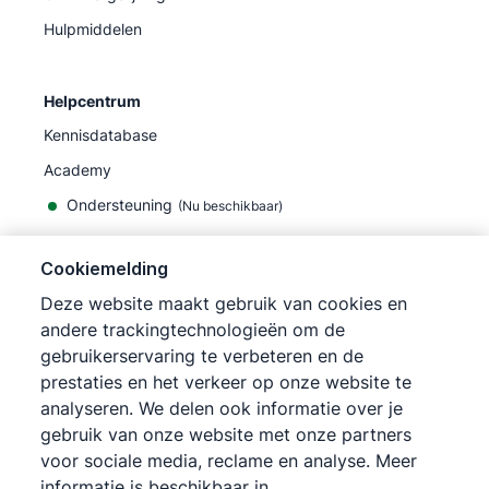
Hulpmiddelen
Helpcentrum
Kennisdatabase
Academy
Ondersteuning
(
Nu beschikbaar
)
Cookiemelding
Deze website maakt gebruik van cookies en
andere trackingtechnologieën om de
©
2026
Pipedrive
gebruikerservaring te verbeteren en de
Pipedrive
Gebruiksvoorwaarden
prestaties en het verkeer op onze website te
Pipedrive
Privacyverklaring
analyseren. We delen ook informatie over je
Siteoverzicht
gebruik van onze website met onze partners
Cookiemelding
voor sociale media, reclame en analyse. Meer
Cookievoorkeuren
informatie is beschikbaar in