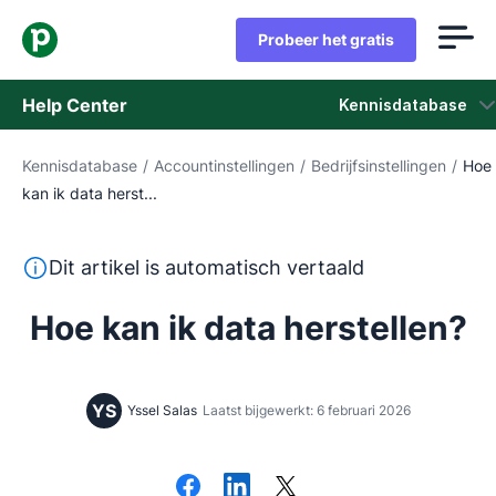
Probeer het gratis
Help Center
Kennisdatabase
Kennisdatabase
/
Accountinstellingen
/
Bedrijfsinstellingen
/
Hoe
Kennisdatabase
kan ik data herst...
Status
Deze tekst is automatisch vertaald uit het Engels, zon
Dit artikel is automatisch vertaald
Neem contact op met het ondersteuningsteam
Hoe kan ik data herstellen?
YS
Yssel Salas
Laatst bijgewerkt: 6 februari 2026