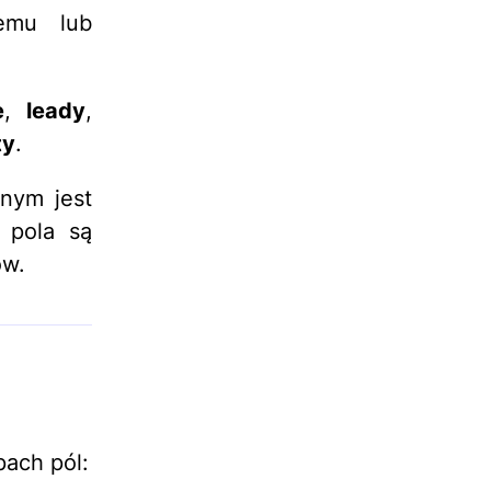
emu lub
e
,
leady
,
ty
.
nym jest
 pola są
ów.
ach pól: