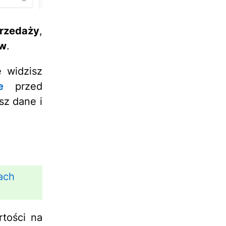
rzedaży
,
ów
.
e widzisz
e
przed
sz dane i
lach
rtości na