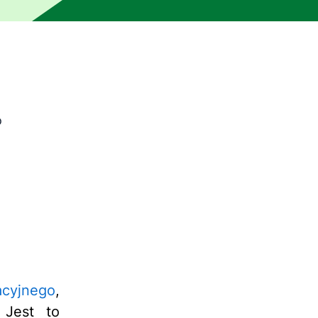
o
rzędzia do tłumaczenia maszynowego i nie został zweryfik
acyjnego
,
 Jest to