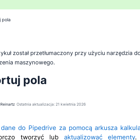
j pola
tykuł został przetłumaczony przy użyciu narzędzia d
został przetłumaczony z języka angielskiego za pomocą na
zenia maszynowego.
rtuj pola
Reinartz
Ostatnia aktualizacja: 21 kwietnia 2026
 dane do Pipedrive za pomocą arkusza kalkul
iorczo tworzyć lub
aktualizować elementy
.