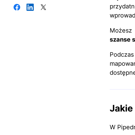
przyda
wprowadz
Możesz
szanse 
Podczas
mapowan
dostępne
Jakie
W Pipedr