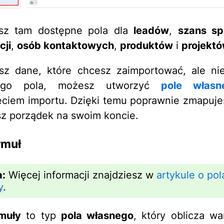
esz tam dostępne pola dla
leadów
,
szans sp
cji
,
osób kontaktowych
,
produktów
i
projekt
sz dane, które chcesz zaimportować, ale ni
cego pola, możesz utworzyć
pole własn
ciem importu. Dzięki temu poprawnie zmapuje
z porządek na swoim koncie.
rmuł
:
Więcej informacji znajdziesz w
artykule o po
y
.
rmuły
to typ
pola własnego
, który oblicza wa