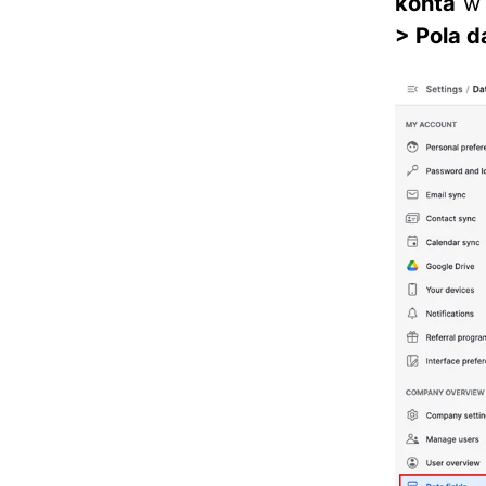
konta
w 
> Pola 