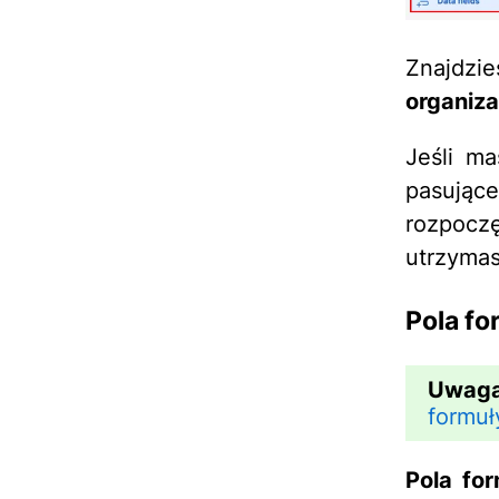
Znajdzi
organiza
Jeśli ma
pasują
rozpoczę
utrzymas
Pola fo
Uwaga
formuł
Pola fo