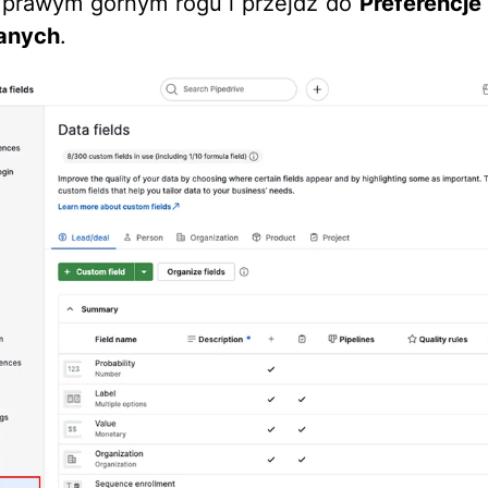
prawym górnym rogu i przejdź do
Preferencje
danych
.