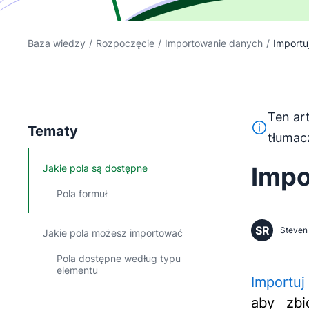
Baza wiedzy
/
Rozpoczęcie
/
Importowanie danych
/
Importu
Ten ar
Ten tekst 
Tematy
tłumac
Impo
Jakie pola są dostępne
Pola formuł
SR
Steven 
Jakie pola możesz importować
Pola dostępne według typu
elementu
Importuj
aby zb