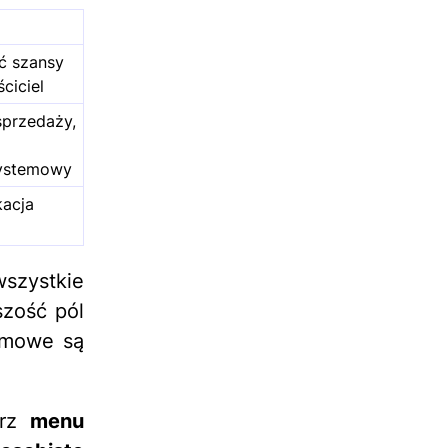
ć szansy
ciciel
sprzedaży,
systemowy
kacja
wszystkie
zość pól
temowe są
órz
menu