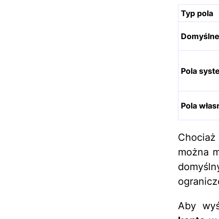
Typ pola
Domyślne
Pola sys
Pola włas
Chociaż 
można m
domyślny
ogranicz
Aby wyś