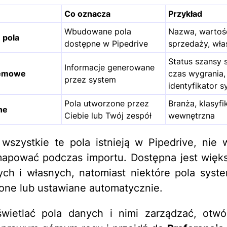
Co oznacza
Przykład
Wbudowane pola
Nazwa, wartoś
 pola
dostępne w Pipedrive
sprzedaży, właś
Status szansy 
Informacje generowane
temowe
czas wygrania,
przez system
identyfikator 
Pola utworzone przez
Branża, klasyfi
ne
Ciebie lub Twój zespół
wewnętrzna
wszystkie te pola istnieją w Pipedrive, nie 
apować podczas importu. Dostępna jest więks
ch i własnych, natomiast niektóre pola sys
one lub ustawiane automatycznie.
wietlać pola danych i nimi zarządzać, otw