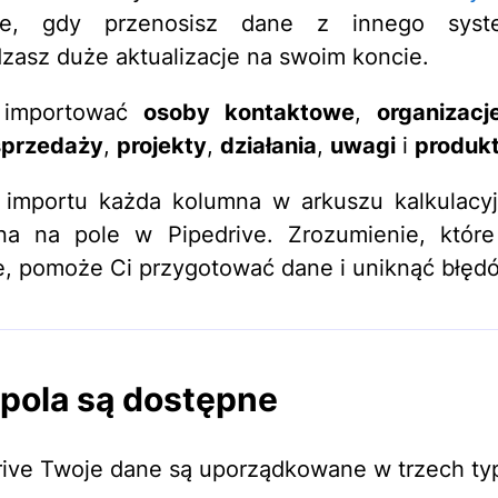
tne, gdy przenosisz dane z innego syst
asz duże aktualizacje na swoim koncie.
 importować
osoby kontaktowe
,
organizacj
sprzedaży
,
projekty
,
działania
,
uwagi
i
produk
 importu każda kolumna w arkuszu kalkulacyj
a na pole w Pipedrive. Zrozumienie, które
, pomoże Ci przygotować dane i uniknąć błęd
 pola są dostępne
ive Twoje dane są uporządkowane w trzech typ