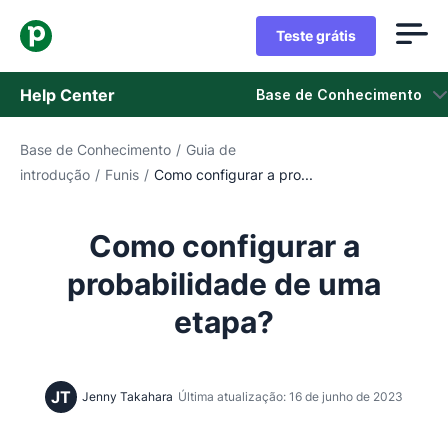
Teste grátis
Help Center
Base de Conhecimento
Base de Conhecimento
/
Guia de
Base de Conhecimento
introdução
/
Funis
/
Como configurar a pro...
Status
Como configurar a
Fale com o Suporte
probabilidade de uma
etapa?
JT
Jenny Takahara
Última atualização: 16 de junho de 2023