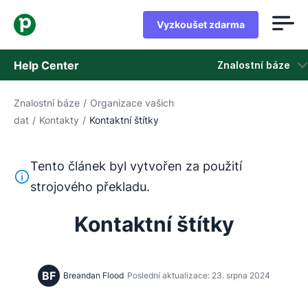
Vyzkoušet zdarma
Help Center
Znalostní báze
Znalostní báze
/
Organizace vašich
Znalostní báze
dat
/
Kontakty
/
Kontaktní štítky
Stav
Tento článek byl vytvořen za použití
Kontaktovat podporu
Tento text byl přeložen z angličtiny pomocí nástroje pro
strojového překladu.
Kontaktní štítky
BF
Breandan Flood
Poslední aktualizace: 23. srpna 2024