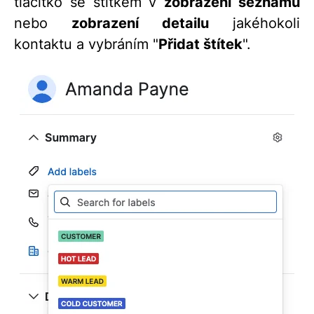
tlačítko se štítkem v
zobrazení seznamu
nebo
zobrazení detailu
jakéhokoli
kontaktu a vybráním "
Přidat štítek
".