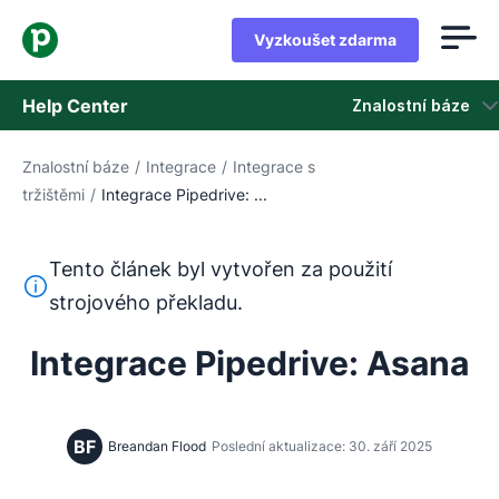
Vyzkoušet zdarma
Help Center
Znalostní báze
Znalostní báze
/
Integrace
/
Integrace s
Znalostní báze
tržištěmi
/
Integrace Pipedrive: ...
Stav
Tento článek byl vytvořen za použití
Kontaktovat podporu
Tento text byl přeložen z angličtiny pomocí nástroje pro
strojového překladu.
Integrace Pipedrive: Asana
BF
Breandan Flood
Poslední aktualizace: 30. září 2025