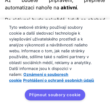
Až budete připraveni, přepněte
automatizaci nahoře na
aktivní
.
Po aktivaci bude pokaždé, když se obchod
přesune do vybrané fáze (nebo pokud jste
Tyto webové stránky používají soubory
cookie a další sledovací technologie k
změnili podmínku, když je vyhrán),
vylepšování uživatelského prostředí a k
automaticky vytvořen v Asaně úkol s
analýze výkonnosti a návštěvnosti našeho
informacemi, které jste nakonfigurovali.
webu. Informace o tom, jak naše stránky
používáte, sdílíme také s našimi partnery v
Rozšiřte své pracovní postupy
oblasti sociálních médií, reklamy a analytiky.
Další informace jsou k dispozici v
našem:
Oznámení o souborech
Tento příklad použití pro fakturaci je jen
cookie
Prohlášení o ochraně osobních údajů
jeden z možných. Tyto šablony můžete
použít jako výchozí bod ke zjednodušení
Přijmout soubory cookie
předání mezi mnoha týmy: