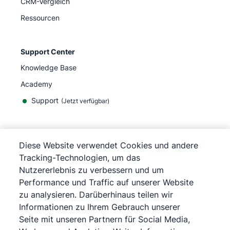
CRM-Vergleich
Ressourcen
Support Center
Knowledge Base
Academy
Support
(
Jetzt verfügbar
)
Diese Website verwendet Cookies und andere
Tracking-Technologien, um das
©
2026
Pipedrive
Nutzererlebnis zu verbessern und um
Pipedrive
Nutzungsbedingungen
Performance und Traffic auf unserer Website
Pipedrive
Datenschutzerklärung
zu analysieren. Darüberhinaus teilen wir
Impressum
Informationen zu Ihrem Gebrauch unserer
Sitemap
Seite mit unseren Partnern für Social Media,
Cookie-Richtlinie