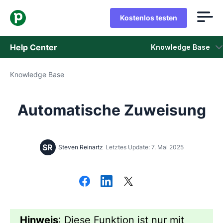
Kostenlos testen
Help Center
Knowledge Base
Knowledge Base
Knowledge Base
Status
Automatische Zuweisung
Support kontaktieren
SR
Steven Reinartz
Letztes Update: 7. Mai 2025
Hinweis
: Diese Funktion ist nur mit