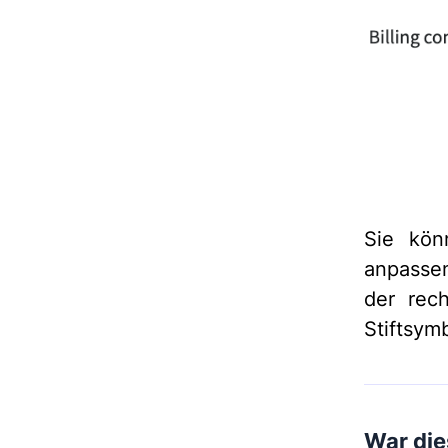
Sie kön
anpasse
der rech
Stiftsym
War dies