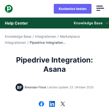
Kostenlos testen
Help Center
Knowledge Base
Knowledge Base
/
Integrationen
/
Marketplace
Knowledge Base
Integrationen
/
Pipedrive Integration...
Status
Pipedrive Integration:
Support kontaktieren
Asana
BF
Breandan Flood
Letztes Update: 23. Oktober 2025