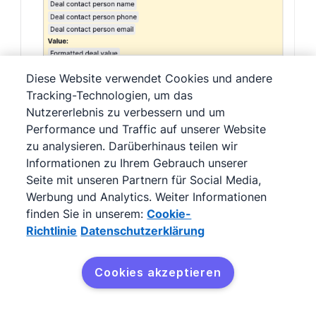
Diese Website verwendet Cookies und andere
Tracking-Technologien, um das
Nutzererlebnis zu verbessern und um
Performance und Traffic auf unserer Website
zu analysieren. Darüberhinaus teilen wir
Informationen zu Ihrem Gebrauch unserer
Seite mit unseren Partnern für Social Media,
Werbung und Analytics. Weiter Informationen
Auf dem folgenden Bildschirm werden alle
finden Sie in unserem:
Cookie-
Details Ihrer Automation angezeigt, die Sie
Richtlinie
Datenschutzerklärung
vor der Aktivierung noch bearbeiten
können.
Cookies akzeptieren
Nehmen wir an, Sie möchten die