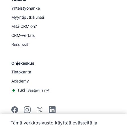
Yhteistyöhanke
Myyntiputkikurssi
Mitä CRM on?
CRM-vertailu
Resurssit
Ohjekeskus
Tietokanta
Academy
Tuki
(
Saatavilla nyt
)
Tämä verkkosivusto käyttää evästeitä ja
©
2026
Pipedrive