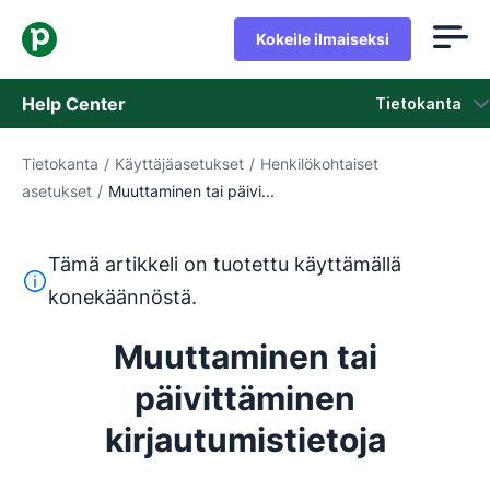
Kokeile ilmaiseksi
Help Center
Tietokanta
Tietokanta
/
Käyttäjäasetukset
/
Henkilökohtaiset
Tietokanta
asetukset
/
Muuttaminen tai päivi...
Tila
Tämä artikkeli on tuotettu käyttämällä
Ota yhteyttä tukeen
Tämä teksti on käännetty englannista konekäännöstyökalul
konekäännöstä.
Muuttaminen tai
päivittäminen
kirjautumistietoja