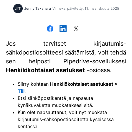
JT
Jenny Takahara
Viimeksi päivitetty: 11. maaliskuuta 2025
Jos tarvitset kirjautumis-
sähköpostiosoitteesi säätämistä, voit tehdä
sen helposti Pipedrive-sovelluksesi
Henkilökohtaiset asetukset
-osiossa.
Siirry kohtaan
Henkilökohtaiset asetukset >
Tili
.
Etsi sähköpostikenttä ja napsauta
kynäkuvaketta muokataksesi sitä.
Kun olet napsauttanut, voit nyt muokata
kirjautumis-sähköpostiosoitetta kyseisessä
kentässä.