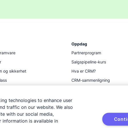
Oppdag
gramvare
Partnerprogram
r
Salgspipeline-kurs
n og sikkerhet
Hva er CRM?
lass
CRM-sammenligning
Ressurser
king technologies to enhance user
d traffic on our website. We also
te with our social media,
Cont
 information is available in