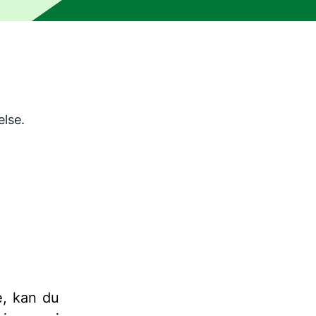
lsesverktøy og er ikke korrekturlest av et menneske. Maskin
else.
e, kan du