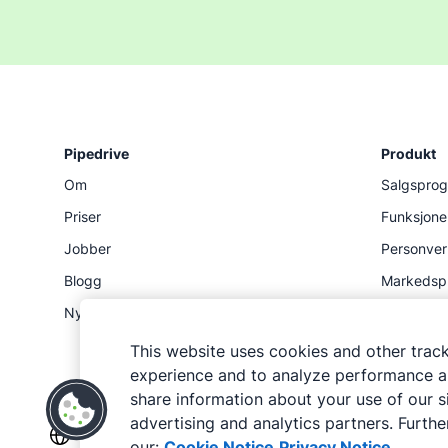
Pipedrive
Produkt
Om
Salgspro
Priser
Funksjone
Jobber
Personver
Blogg
Markedsp
Nyhetsrom
Status
API
This website uses cookies and other trac
experience and to analyze performance an
share information about your use of our si
advertising and analytics partners. Further
our:
Cookie Notice
Privacy Notice