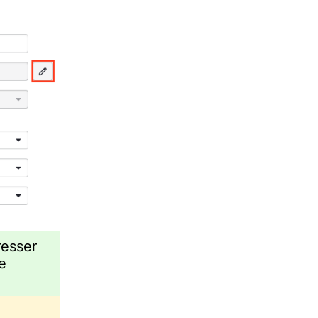
resser
e