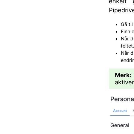
enkelt
Pipedriv
Gå ti
Finn 
Når d
feltet.
Når d
endri
Merk:
aktive