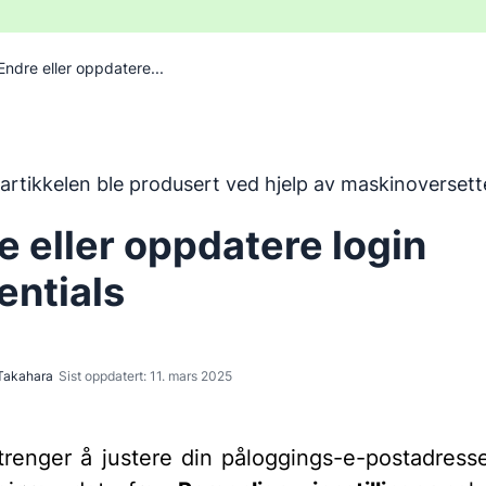
Endre eller oppdatere...
en ble oversatt fra engelsk ved hjelp av et maskinoversette
artikkelen ble produsert ved hjelp av maskinoversett
e eller oppdatere login
entials
Takahara
Sist oppdatert: 11. mars 2025
trenger å justere din påloggings-e-postadress