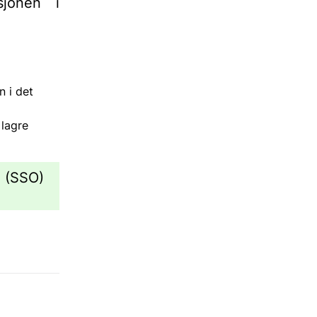
sjonen i
n i det
 lagre
g (SSO)