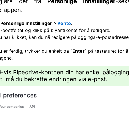
 gjøre det fra
Personlige innstillinger
-sek
e-appen.
l
Personlige innstillinger >
Konto
.
e-postfeltet og klikk på blyantikonet for å redigere.
u har klikket, kan du nå redigere påloggings-e-postadresse
u er ferdig, trykker du enkelt på
“Enter”
på tastaturet for å
ngene.
Hvis Pipedrive-kontoen din har enkel påloggin
rt, må du bekrefte endringen via e-post.