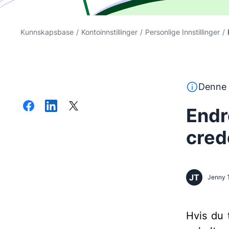
Kunnskapsbase
/
Kontoinnstillinger
/
Personlige Innstillinger
/
Denne tekst
Denne 
Endr
cred
JT
Jenny 
Hvis du 