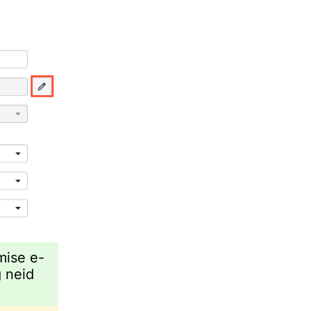
mise e-
 neid