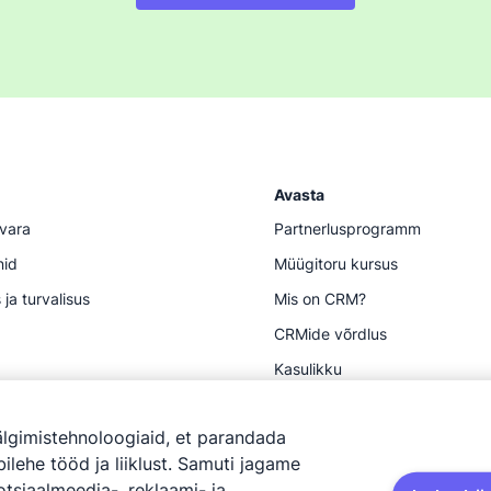
Avasta
vara
Partnerlusprogramm
nid
Müügitoru kursus
 ja turvalisus
Mis on CRM?
CRMide võrdlus
Kasulikku
älgimistehnoloogiaid, et parandada
lehe tööd ja liiklust. Samuti jagame
tsiaalmeedia-, reklaami- ja