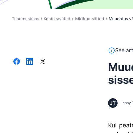
Teadmusbaas
/
Konto seaded
/
Isiklikud sätted
/
Muudatus võ
See tekst o
See art
Muud
siss
JT
Jenny 
Kui peat