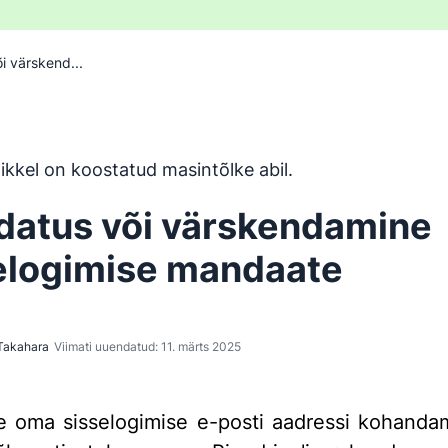
i värskend...
n tõlgitud inglise keelest masintõlketööriistaga ja inimene 
ikkel on koostatud masintõlke abil.
atus või värskendamine
elogimise mandaate
Takahara
Viimati uuendatud: 11. märts 2025
e oma sisselogimise e-posti aadressi kohanda