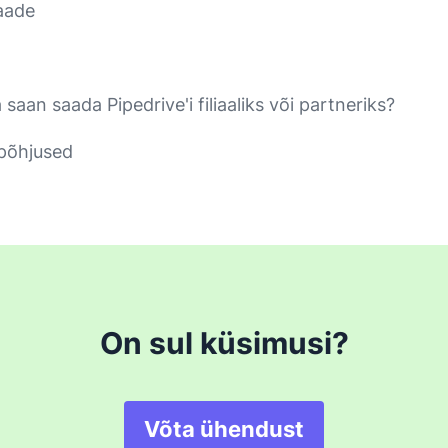
aade
saan saada Pipedrive'i filiaaliks või partneriks?
põhjused
On sul küsimusi?
Võta ühendust