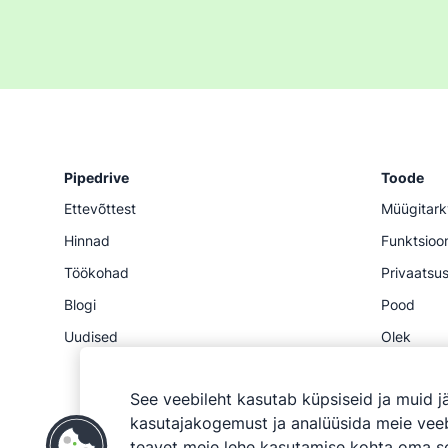
Pipedrive
Toode
Ettevõttest
Müügitark
Hinnad
Funktsioo
Töökohad
Privaatsus
Blogi
Pood
Uudised
Olek
API
See veebileht kasutab küpsiseid ja muid j
kasutajakogemust ja analüüsida meie veebi
teavet meie lehe kasutamise kohta oma so