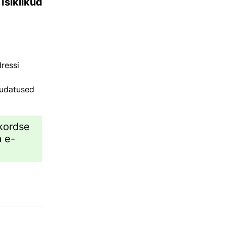
e
Isiklikud
dressi
uudatused
ekordse
a e-