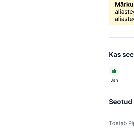
Märku
aliast
aliaste
Kas see 
Jah
Seotud 
Toetab Pi