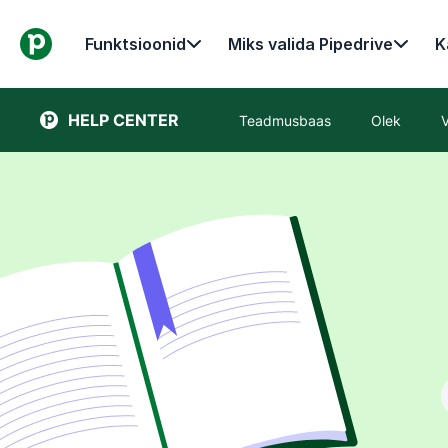
Funktsioonid
Miks valida Pipedrive
K
HELP CENTER
Teadmusbaas
Olek
V