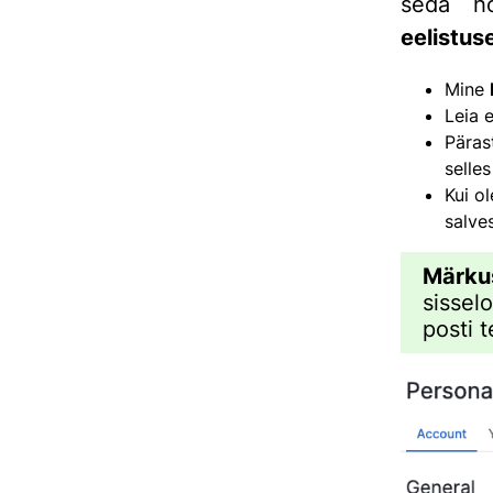
seda hõ
eelistus
Mine
Leia e
Päras
selles
Kui ol
salve
Märku
sissel
posti t