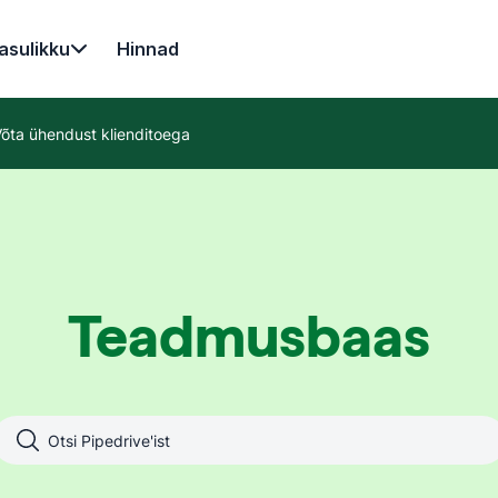
asulikku
Hinnad
õta ühendust klienditoega
Teadmusbaas