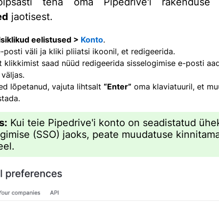
lpsasti teha oma Pipedrive'i rakendus
ed
jaotisest.
Isiklikud eelistused >
Konto
.
-posti väli ja kliki pliiatsi ikoonil, et redigeerida.
t klikkimist saad nüüd redigeerida sisselogimise e-posti aa
 väljas.
ed lõpetanud, vajuta lihtsalt
“Enter”
oma klaviatuuril, et m
stada.
s:
Kui teie Pipedrive'i konto on seadistatud üh
ogimise (SSO) jaoks, peate muudatuse kinnitam
eel.