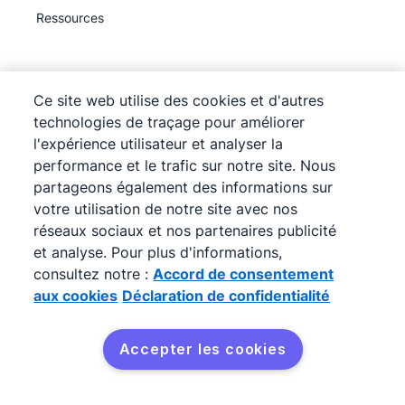
Ressources
Centre d'assistance
Ce site web utilise des cookies et d'autres
Base de connaissances
technologies de traçage pour améliorer
Académie
l'expérience utilisateur et analyser la
Assistance
performance et le trafic sur notre site. Nous
(
Disponible maintenant
)
partageons également des informations sur
votre utilisation de notre site avec nos
réseaux sociaux et nos partenaires publicité
et analyse. Pour plus d'informations,
consultez notre :
Accord de consentement
©
2026
Pipedrive
aux cookies
Déclaration de confidentialité
Pipedrive
Conditions d'utilisation
Pipedrive
Politique de confidentialité
Plan du site
Accepter les cookies
Accord de consentement aux cookies
Préférences de cookies
Pipedrive est un CRM en ligne pour la vente.