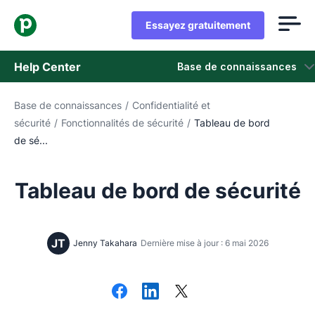
Essayez gratuitement
Help Center
Base de connaissances
Base de connaissances
/
Confidentialité et
Base de connaissances
sécurité
/
Fonctionnalités de sécurité
/
Tableau de bord
de sé...
Statut
Contacter l'assistance
Tableau de bord de sécurité
JT
Jenny Takahara
Dernière mise à jour : 6 mai 2026