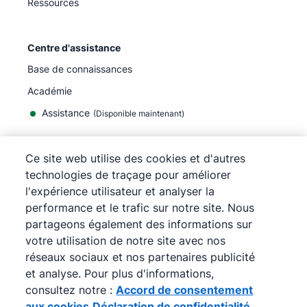
Ressources
Centre d'assistance
Base de connaissances
Académie
Assistance
(
Disponible maintenant
)
Ce site web utilise des cookies et d'autres
technologies de traçage pour améliorer
l'expérience utilisateur et analyser la
©
2026
Pipedrive
performance et le trafic sur notre site. Nous
Pipedrive
Conditions d'utilisation
partageons également des informations sur
Pipedrive
Politique de confidentialité
votre utilisation de notre site avec nos
Plan du site
réseaux sociaux et nos partenaires publicité
Accord de consentement aux cookies
et analyse. Pour plus d'informations,
Préférences de cookies
consultez notre :
Accord de consentement
Pipedrive est un CRM en ligne pour la vente.
aux cookies
Déclaration de confidentialité