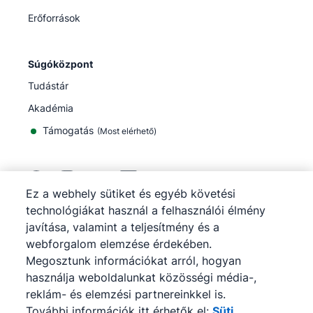
Erőforrások
Súgóközpont
Tudástár
Akadémia
Támogatás
(
Most elérhető
)
Ez a webhely sütiket és egyéb követési
technológiákat használ a felhasználói élmény
©
2026
Pipedrive
javítása, valamint a teljesítmény és a
Pipedrive
Szolgáltatási feltételek
webforgalom elemzése érdekében.
Pipedrive
Adatvédelmi tájékoztató
Megosztunk információkat arról, hogyan
Webhelytérkép
használja weboldalunkat közösségi média-,
Sütiértesítés
reklám- és elemzési partnereinkkel is.
Cookie-beállítások
További információk itt érhetők el:
Süti