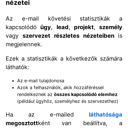
nézetei
Az e-mail követési statisztikák a
kapcsolódó
ügy
,
lead
,
projekt
,
személy
vagy
szervezet
részletes nézeteiben
is
megjelennek.
Ezek a statisztikák a következők számára
láthatók:
Az e-mail tulajdonosa
Azok a felhasználók, akik hozzáféréssel
rendelkeznek az
összes kapcsolódó elemhez
(például ügyhöz, személyhez és szervezethez)
Ha az e-mailed
láthatósága
megosztott
ként van beállítva, a