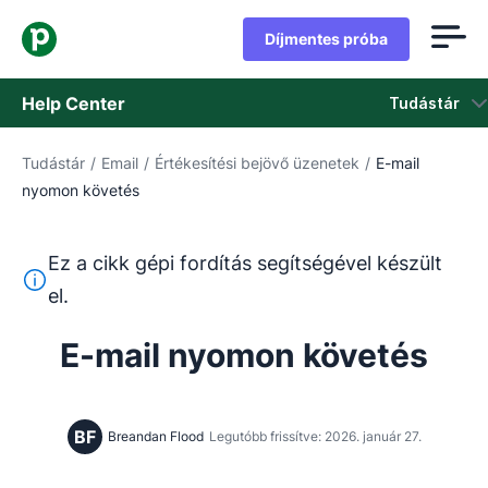
Díjmentes próba
Help Center
Tudástár
Tudástár
/
Email
/
Értékesítési bejövő üzenetek
/
E-mail
Tudástár
nyomon követés
Állapot
Ez a cikk gépi fordítás segítségével készült
Vegye fel a kapcsolatot az ügyfélszolgálattal
Ez a szöveg gépi fordítóeszközzel lett lefordítva angolr
el.
E-mail nyomon követés
BF
Breandan Flood
Legutóbb frissítve: 2026. január 27.