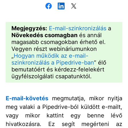
Megjegyzés:
E-mail-szinkronizálás
a
Növekedés csomagban
és annál
magasabb csomagokban érhető el.
Vegyen részt webináriumunkon
„
Hogyan működik az e-mail-
szinkronizálás a Pipedrive-ban
” élő
bemutatóért és kérdezz‑felelekért
ügyfélszolgálati csapatunktól.
E-mail-követés
megmutatja, mikor nyitja
meg valaki a Pipedrive-ból küldött e-mailt,
vagy mikor kattint egy benne lévő
hivatkozásra. Ez segít megérteni az