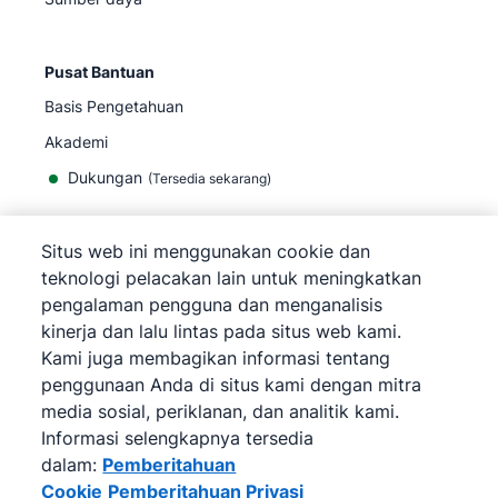
Pusat Bantuan
Basis Pengetahuan
Akademi
Dukungan
(
Tersedia sekarang
)
Situs web ini menggunakan cookie dan
teknologi pelacakan lain untuk meningkatkan
pengalaman pengguna dan menganalisis
©
2026
Pipedrive
kinerja dan lalu lintas pada situs web kami.
Pipedrive
Persyaratan Layanan
Kami juga membagikan informasi tentang
Pipedrive
Pemberitahuan Privasi
penggunaan Anda di situs kami dengan mitra
Peta situs
media sosial, periklanan, dan analitik kami.
Pemberitahuan Cookie
Informasi selengkapnya tersedia
Preferensi Cookie
dalam:
Pemberitahuan
Pipedrive adalah CRM Penjualan Berbasis Web.
Cookie
Pemberitahuan Privasi