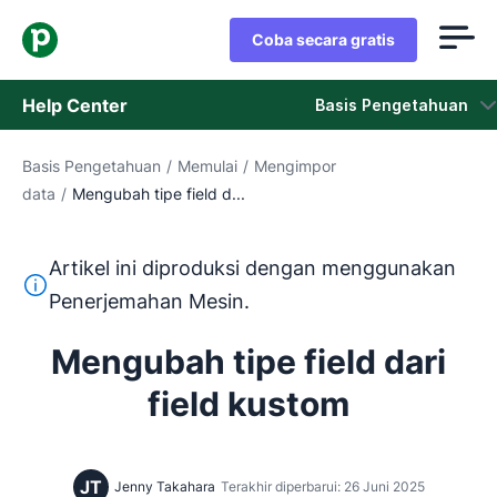
Coba secara gratis
Help Center
Basis Pengetahuan
Basis Pengetahuan
/
Memulai
/
Mengimpor
Basis Pengetahuan
data
/
Mengubah tipe field d...
Status
Artikel ini diproduksi dengan menggunakan
Hubungi Staf Dukungan
Teks ini diterjemahkan dari bahasa Inggris dengan mengg
Penerjemahan Mesin.
Mengubah tipe field dari
field kustom
JT
Jenny Takahara
Terakhir diperbarui: 26 Juni 2025