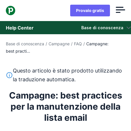
Provalo gratis
Help Center
Base di conoscenza
Base di conoscenza
/
Campagne
/
FAQ
/
Campagne:
Base di conoscenza
best practi...
Stato
Questo articolo è stato prodotto utilizzando
Contatta l'assistenza
Questo testo è stato tradotto dall'inglese utilizzando u
la traduzione automatica.
Campagne: best practices
per la manutenzione della
lista email