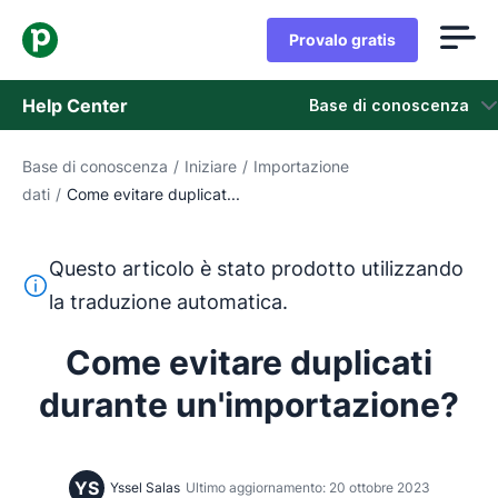
Provalo gratis
Help Center
Base di conoscenza
Base di conoscenza
/
Iniziare
/
Importazione
Base di conoscenza
dati
/
Come evitare duplicat...
Stato
Questo articolo è stato prodotto utilizzando
Contatta l'assistenza
Questo testo è stato tradotto dall'inglese utilizzando u
la traduzione automatica.
Come evitare duplicati
durante un'importazione?
YS
Yssel Salas
Ultimo aggiornamento: 20 ottobre 2023