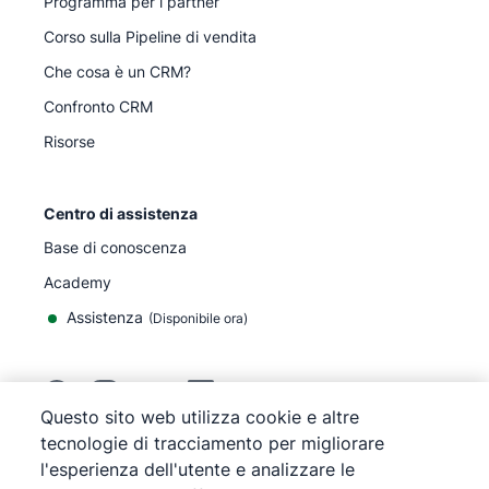
Programma per i partner
Corso sulla Pipeline di vendita
Che cosa è un CRM?
Confronto CRM
Risorse
Centro di assistenza
Base di conoscenza
Academy
Assistenza
(
Disponibile ora
)
Questo sito web utilizza cookie e altre
tecnologie di tracciamento per migliorare
©
2026
Pipedrive
l'esperienza dell'utente e analizzare le
Pipedrive
Termini di servizio