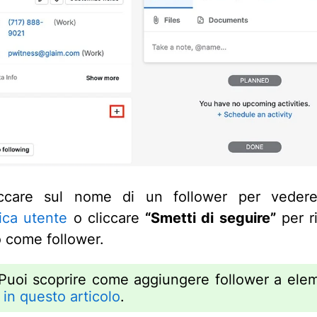
iccare sul nome di un follower per vedere
ica utente
o cliccare
“Smetti di seguire”
per r
o come follower.
uoi scoprire come aggiungere follower a elem
o
in questo articolo
.