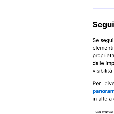
Segui
Se segui 
elementi 
propriet
dalle imp
visibilit
Per dive
panoram
in alto a