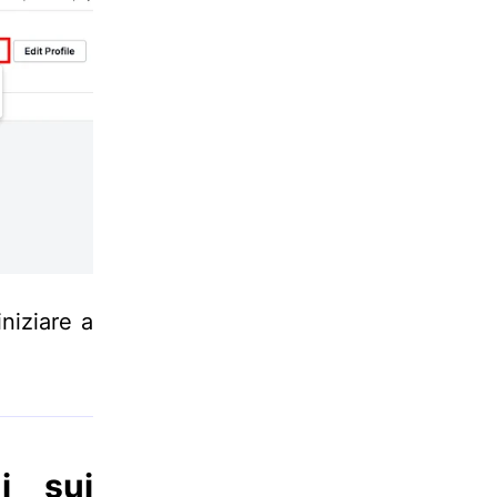
niziare a
ni sui