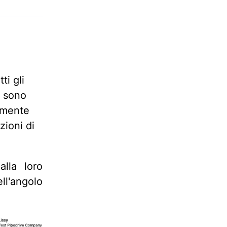
ti gli
i sono
temente
zioni di
alla loro
ll'angolo