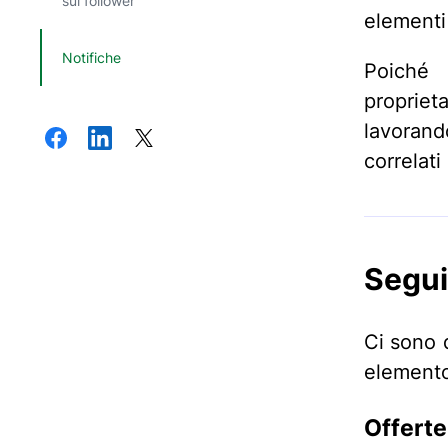
sui follower
elementi
Notifiche
Poiché
propriet
lavoran
correlati
Segui
Ci sono 
element
Offerte