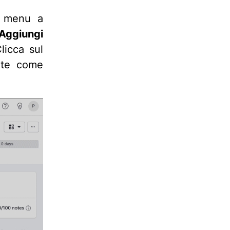
l menu a
“Aggiungi
licca sul
nte come