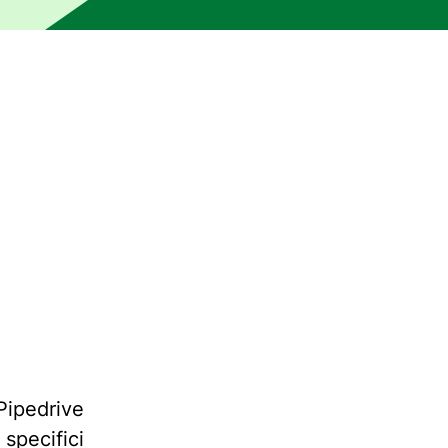
i traduzione automatica e non è stato letto da un editore u
ipedrive
specifici