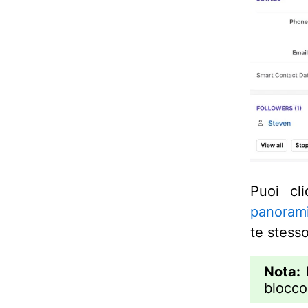
Puoi cl
panoram
te stess
Nota:
P
blocc