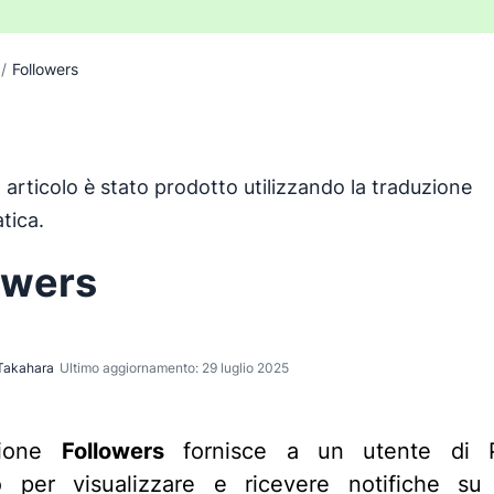
/
Followers
articolo è stato prodotto utilizzando la traduzione
o è stato tradotto dall'inglese utilizzando uno strumento d
tica.
owers
Takahara
Ultimo aggiornamento: 29 luglio 2025
zione
Followers
fornisce a un utente di P
o per visualizzare e ricevere notifiche su 